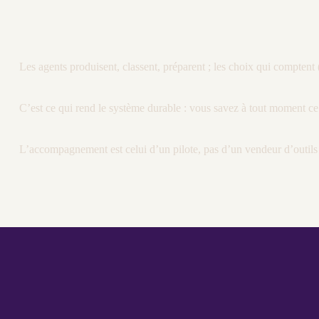
Les
agents
produisent, classent, préparent ; les choix qui comptent
C’est ce qui rend le système durable : vous savez à tout moment ce 
L’accompagnement est celui d’un pilote, pas d’un vendeur d’outils :