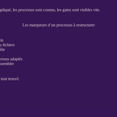
mpliqué, les
processus
sont connus, les gains sont visibles vite.
Les marqueurs d’un processus à restructurer
ain
u fichiers
rête
cessus
adaptés
assembler
 tout trouvé.