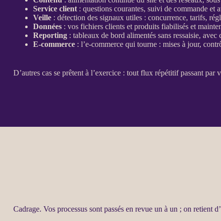
Service client
: questions courantes, suivi de commande et a
Veille
: détection des signaux utiles : concurrence, tarifs, ré
Données
: vos fichiers clients et produits fiabilisés et maint
Reporting
:
tableaux de bord
alimentés sans ressaisie, avec
E-commerce
: l’
e-commerce
qui tourne : mises à jour, contr
D’autres cas se prêtent à l’exercice : tout
flux
répétitif passant par v
Cadrage
. Vos
processus
sont passés en revue un à un ; on retient d