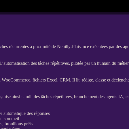
ches récurrentes à proximité de Neuilly-Plaisance exécutées par des ag
L’automatisation des tâches répétitives, pilotée par un humain du métier
u
WooCommerce
, fichiers Excel,
CRM
. Il lit, rédige, classe et déclen
rganise ainsi : audit des tâches répétitives, branchement des
agents
IA
, c
ivi automatique des réponses
 en sommeil
, brouillons prêts
s
garde-fous