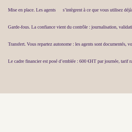
Mise en place. Les
agents
IA
s’intègrent à ce que vous utilisez déjà
Garde-fous
. La confiance vient du contrôle :
journalisation
, valida
Transfert
. Vous repartez autonome : les
agents
sont documentés, vot
Le cadre financier est posé d’emblée : 600 €
HT
par journée, tarif 