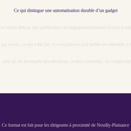
Ce qui distingue une automatisation durable d’un gadget
 (un envoi délicat, une publication, un engagement) restent soumis à va
qui tourne, ce qui a été fait, et vous pouvez tout arrêter ou reprendre 
 plus de 30 ans auprès des décideurs, et une conviction : la complexité i
Ce format est fait pour les dirigeants à proximité de Neuilly-Plaisance