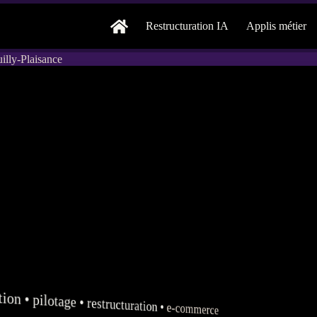
Restructuration IA
Applis métier
illy-Plaisance
tion
•
pilotage
•
restructuration
•
e-commerce