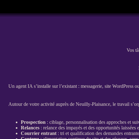
Vos tâ
Un
agent
IA
s’installe sur l’existant : messagerie,
site WordPress
o
Autour de votre activité auprès de Neuilly-Plaisance, le travail s’o
Prospection
: ciblage, personnalisation des approches et su
Relances
:
relance
des
impayés
et des opportunités laissées
Courrier entrant
: tri et
qualification
des demandes entrantes
Contenu
: alimentation continue du site et des réseaux, sou