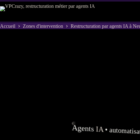
Passer
au
contenu
Accueil
Zones d'intervention
Restructuration par agents IA à Neu
Agents
IA
•
automatisa