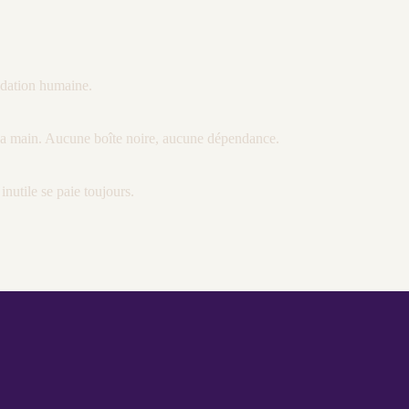
lidation humaine.
à la main. Aucune boîte noire, aucune dépendance.
nutile se paie toujours.