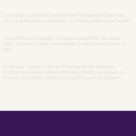
Le système est construit pour que rien d’engageant ne parte sans
vous : l’
agent
propose,
journalise
, et l’humain valide ce qui compte.
Au quotidien, cela signifie : un
journal
consultable, des
alertes
utiles, un bouton d’arrêt, et une équipe formée pour reprendre la
main.
Le
pilotage
s’adosse à plus de 30 ans auprès des dirigeants
d’entreprise et à une culture technique profonde : on priorise, on
teste sur vos
données
réelles, on n’installe que ce qui rapporte.