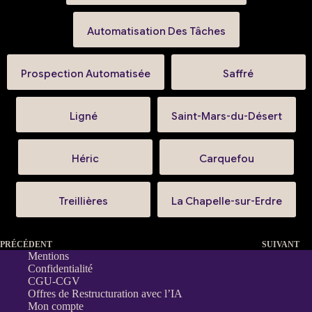
Automatisation Des Tâches
Prospection Automatisée
Saffré
Ligné
Saint-Mars-du-Désert
Héric
Carquefou
Treillières
La Chapelle-sur-Erdre
PRÉCÉDENT
SUIVANT
Mentions
Confidentialité
CGU-CGV
Offres de Restructuration avec l’IA
Mon compte