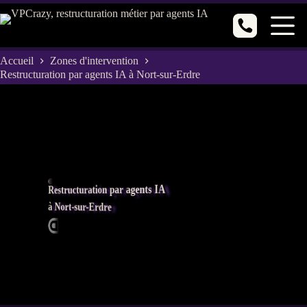
Passer
au
contenu
Accueil
Zones d'intervention
Restructuration par agents IA à Nort-sur-Erdre
Restructuration par agents IA
à Nort-sur-Erdre