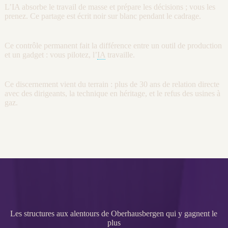
L’
IA
absorbe le travail de masse et prépare les décisions ; vous les
prenez. Ce partage est écrit noir sur blanc pendant le
cadrage
.
Ce contrôle permanent fait la différence entre un outil de production
et un gadget : vous pilotez, l’
IA
travaille.
Ce discernement vient du terrain : plus de 30 ans de relation directe
avec des dirigeants, la technique en héritage, et le refus des usines à
gaz.
Les structures aux alentours de Oberhausbergen qui y gagnent le
plus