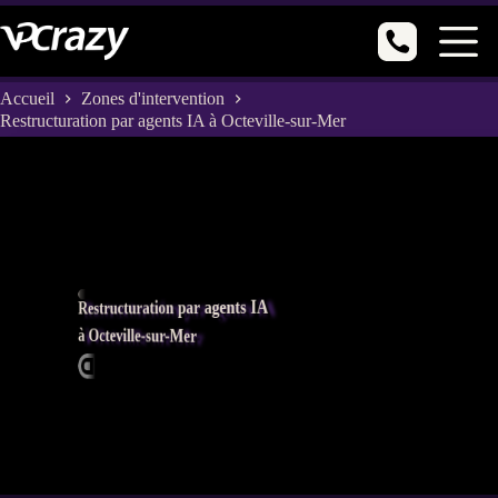
Passer
au
contenu
Accueil
Zones d'intervention
Restructuration par agents IA à Octeville-sur-Mer
Restructuration par agents IA
à Octeville-sur-Mer