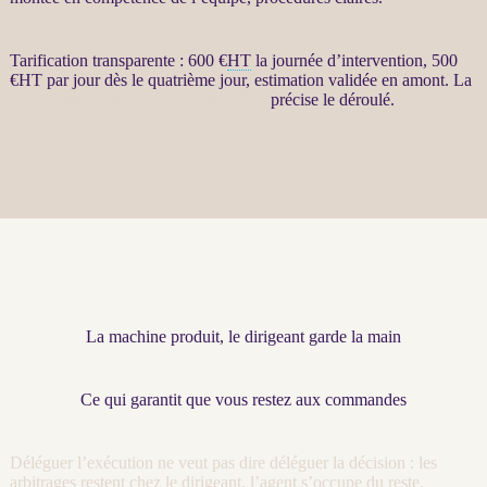
Tarification transparente : 600 €
HT
la journée d’intervention, 500
€
HT
par jour dès le quatrième jour, estimation validée en amont. La
page Restructuration par agents LLM
précise le déroulé.
La machine produit, le dirigeant garde la main
Ce qui garantit que vous restez aux commandes
Déléguer l’exécution ne veut pas dire déléguer la décision : les
arbitrages restent chez le dirigeant, l’
agent
s’occupe du reste.