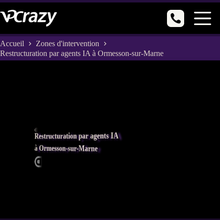
Passer
au
contenu
Accueil
Zones d'intervention
Restructuration par agents IA à Ormesson-sur-Marne
Restructuration par agents IA
à Ormesson-sur-Marne