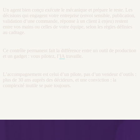
Un
agent
bien conçu exécute le mécanique et prépare le reste. Les
décisions qui engagent votre entreprise (envoi sensible, publication,
validation d’une commande, réponse à un client à enjeu) restent
entre vos mains ou celles de votre équipe, selon les règles définies
au
cadrage
.
Ce contrôle permanent fait la différence entre un outil de production
et un gadget : vous pilotez, l’
IA
travaille.
L’accompagnement est celui d’un pilote, pas d’un vendeur d’outils :
plus de 30 ans auprès des décideurs, et une conviction : la
complexité inutile se paie toujours.