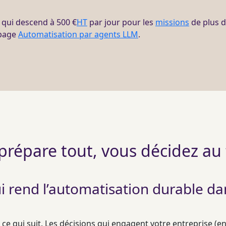
, qui descend à 500 €
HT
par jour pour les
missions
de plus de
 page
Automatisation par agents LLM
.
 prépare tout, vous décidez au 
ui rend l’automatisation durable da
e qui suit. Les décisions qui engagent votre entreprise (en