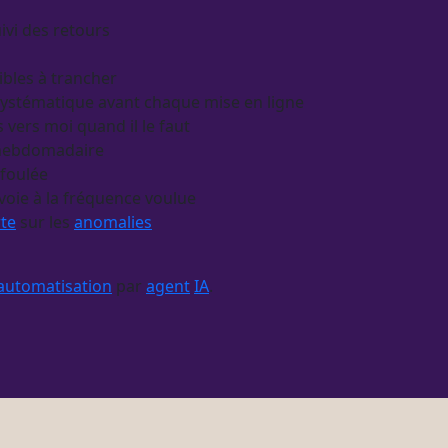
ivi des retours
ibles à trancher
 systématique avant chaque mise en ligne
vers moi quand il le faut
u hebdomadaire
 foulée
nvoie à la fréquence voulue
rte
sur les
anomalies
automatisation
par
agent
IA
.