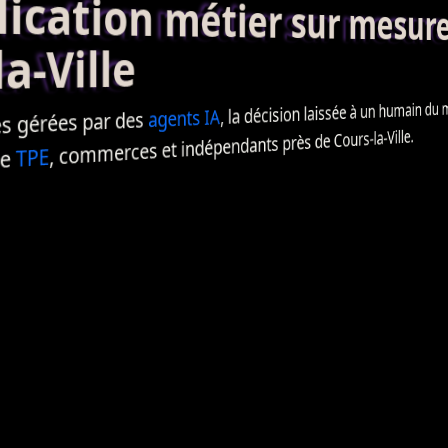
ation métier sur mesur
a-Ville
, la décision laissée à un humain du mét
IA
agents
 gérées par des
, commerces et indépendants près de Cours-la-Ville.
TPE
de