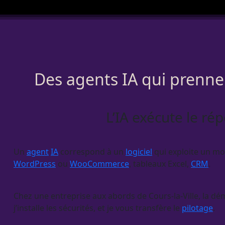
Des agents IA qui prennen
L’IA exécute le rép
Un
agent
IA
correspond à un
logiciel
qui exploite un mod
WordPress
ou
WooCommerce
, tableaux Excel,
CRM
.
Chez une entreprise aux abords de Cours-la-Ville, la déma
j’installe les sécurités, et je vous transfère le
pilotage
.