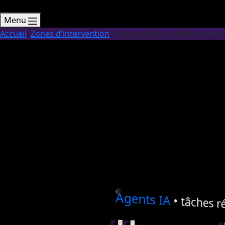
Menu
Accueil
Zones d'intervention
Une application métier sur me
Agents
IA
• tâches ré