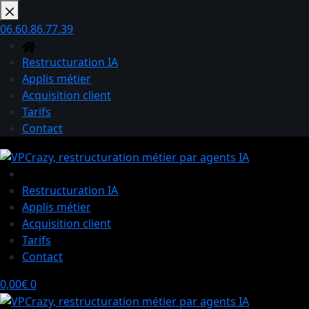
Passer
au
06.60.86.77.39
contenu
Restructuration IA
Applis métier
Acquisition client
Tarifs
Contact
Restructuration IA
Applis métier
Acquisition client
Tarifs
Contact
Panier
0,00
€
0
d’achat