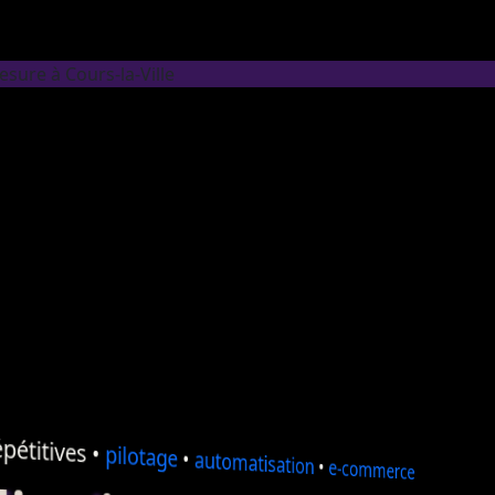
sure à Cours-la-Ville
pétitives •
pilotage
•
automatisation
•
e-commerce