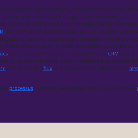
ées, adaptation des messages, planification des envois et su
s, paniers interrompus, clients qui ne commandent plus
 de réponse prêtes à valider, transmission des dossiers sens
it
, d’articles et de posts sociaux
, avec un contrôle qualité
quement, suivi des commandes, traitement des avis, relais 
fres, réglementation, avec un point de synthèse quotidien o
gues
, annuaires et bases clients, et j’actualise le
CRM
dans la
tils, je les mets en forme, je les commente et je vous les e
nce
des stocks, des
flux
et des commandes, détection et
ale
quel
processus
récurrent passant par vos outils se prête à l’