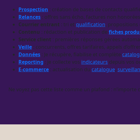
Prospection
: création de bases de contacts qualifi
Relances
: offres sans écho, factures non honorée
Courrier entrant
: tri et
qualification
, propositions
Contenu
: rédaction et publication de
fiches produ
Service client
: premières réponses gérées automati
Veille
: concurrents, offres tarifaires, appels d’of
Données
: Je récupère, fiabilise et complète
catalo
Reporting
: je collecte vos
indicateurs
depuis vos ou
E-commerce
: actualisation du
catalogue
,
surveilla
Ne voyez pas cette liste comme un plafond : n’importe 