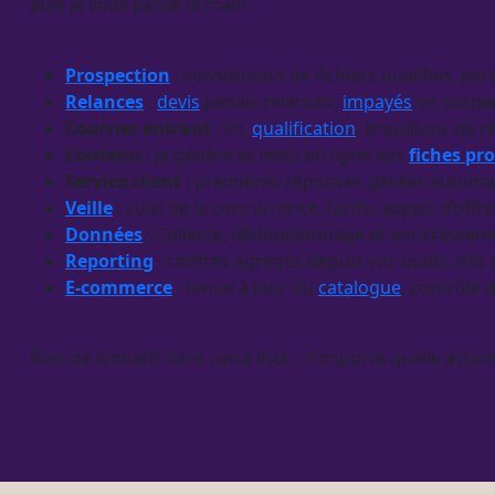
puis je vous passe la main.
Prospection
: constitution de fichiers qualifiés, p
Relances
:
devis
jamais relancés,
impayés
en suspen
Courrier entrant
: tri,
qualification
, brouillons de r
Contenu
: je génère et mets en ligne vos
fiches pr
Service client
: premières réponses gérées automati
Veille
: suivi de la concurrence, tarifs, appels d’o
Données
: Collecte, dédoublonnage et enrichissem
Reporting
: chiffres agrégés depuis vos outils, m
E-commerce
: tenue à jour du
catalogue
, contrôle 
Rien de limitatif dans cette liste : n’importe quelle acti