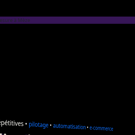
mesure à Mèze
pétitives •
pilotage
•
automatisation
•
e-commerce