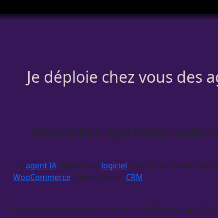
Je déploie chez vous des a
Des tâches répétitives autom
Un
agent
IA
désigne un
logiciel
bâti sur un modèle de lan
WooCommerce
, fichiers Excel,
CRM
.
Pour une entreprise aux alentours de Mèze, l’approche est