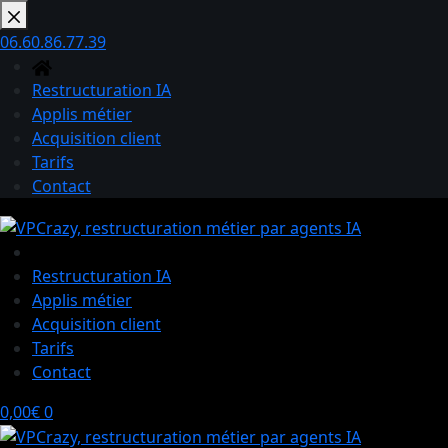
Passer
au
06.60.86.77.39
contenu
Restructuration IA
Applis métier
Acquisition client
Tarifs
Contact
Restructuration IA
Applis métier
Acquisition client
Tarifs
Contact
Panier
0,00
€
0
d’achat