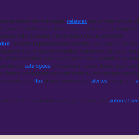
ersonnalisation des messages,
relances
séquencées et suivi 
s, paniers délaissés, clients sans nouvelle depuis longtem
éponse prêts à valider, transmission des cas sensibles
oduit
, articles et publications sociales
, avec une vérificati
quement, suivi des commandes, traitement des avis, relais 
ffres, réglementation, avec un compte rendu quotidien ou h
ent de vos
catalogues
, annuaires et bases clients, puis syn
is en forme, commentés puis adressés au rythme que vous fi
des stocks, des
flux
et des commandes,
alertes
dès qu’une
a
on récurrente qui vit dans vos logiciels peut être
automatisée