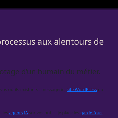
 processus aux alentours de
lotage d’un humain du métier.
vos outils existants : messagerie,
site WordPress
ou
e les
agents
IA
sur vos outils, je place les
garde-fous
,