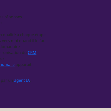
des réponses
ps
on qualité à chaque étape
vers moi quand il le faut
ebdomadaire
chronisation du
CRM
xez
nomalie
apparaît
par un
agent
IA
.