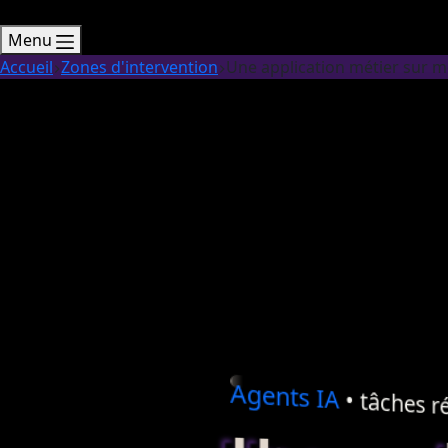
Menu
Accueil
Zones d'intervention
Une application métier sur 
Agents
IA
• tâches ré