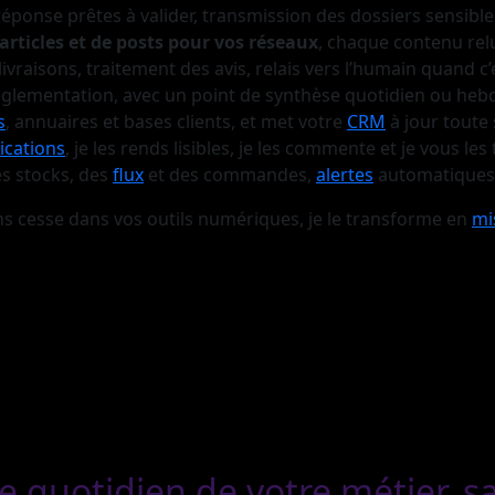
réponse prêtes à valider, transmission des dossiers sensible
d’articles et de posts pour vos réseaux
, chaque contenu rel
ivraisons, traitement des avis, relais vers l’humain quand c
, réglementation, avec un point de synthèse quotidien ou h
s
, annuaires et bases clients, et met votre
CRM
à jour toute 
ications
, je les rends lisibles, je les commente et je vous l
es stocks, des
flux
et des commandes,
alertes
automatiques
sans cesse dans vos outils numériques, je le transforme en
mi
e quotidien de votre métier, s