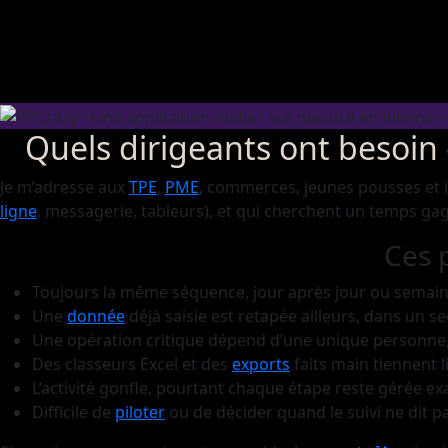
Quels dirigeants ont besoin
Je m’adresse aux
TPE
,
PME
, commerces, jeunes pousses et in
ligne
, messagerie, tableurs), et qui cherchent un temps gag
Ces 
Toujours la même séquence, jour après jour ou semaine
Une
donnée
déjà saisie est retapée ailleurs, dans un s
Une opération critique dépend d’une unique personne, 
Des classeurs Excel et des
exports
faits main tiennent l
L’activité gonfle, pourtant chaque étape reste gérée
Difficile de
piloter
ou de décider quand le suivi ne dit p