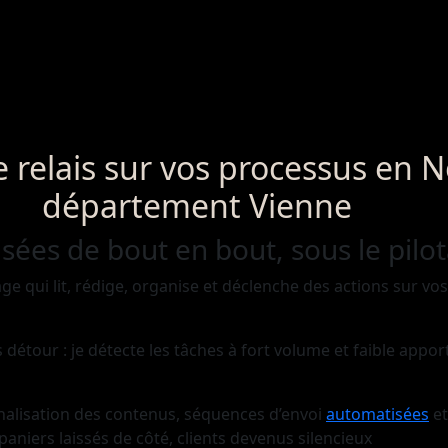
 relais sur vos processus en N
département Vienne
sées de bout en bout, sous le pilo
e qui lit, rédige, organise et déclenche des actions sur vos
étour : je détecte les tâches à fort volume et faible apport
onnalisation des contenus, séquences d’envoi
automatisées
et
paniers laissés de côté, clients devenus silencieux