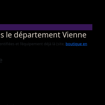
ns le département Vienne
tifiées et l’équipement déjà là (site,
boutique en
e