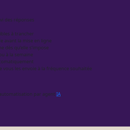
ivi des réponses
ibles à trancher
de avant la mise en ligne
e dès qu’elle s’impose
 ou à la semaine
utomatiquement
je vous les envoie à la fréquence souhaitée
automatisation
par
agent
IA
.