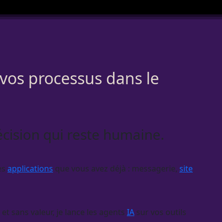
 vos processus dans le
écision qui reste humaine.
es
applications
que vous avez déjà : messagerie,
site
et sans valeur, je lance les
agents
IA
sur vos outils