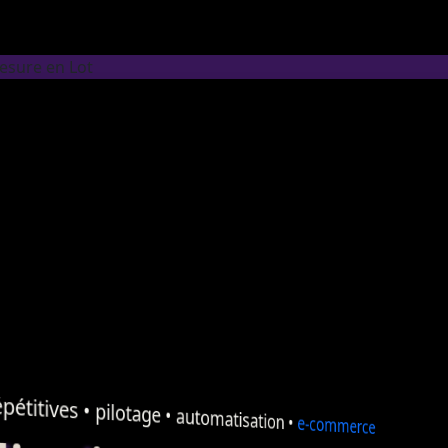
esure en Lot
pétitives •
pilotage
•
automatisation
•
e-commerce