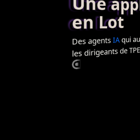
Une applic
en Lot
qui autom
IA
agents
Des
TP
les dirigeants de