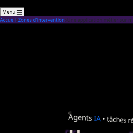
Menu
Accueil
Zones d'intervention
Une application métier sur m
Agents
IA
• tâches ré