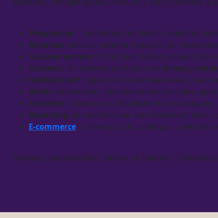
existants, j’installe les sécurités, et je vous transfère le
p
Prospection
: constitution de fichiers qualifiés, 
Relances
:
devis
en attente,
impayés
qui s’accumulen
Courrier entrant
: tri et
qualification
, propositions
Contenu
: écriture et publication de
fiches produit
Service client
: réponses de premier niveau, suivi 
Veille
: concurrents, positionnement tarifaire, appe
Données
: Extraction et fiabilisation de
catalogues
,
Reporting
: je vais chercher vos
indicateurs
dans vos
E-commerce
: mise à jour du
catalogue
, suivi des 
Ne voyez pas cette liste comme un plafond : n’importe 