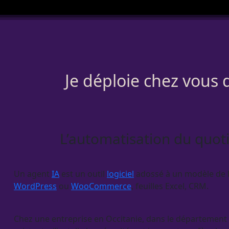
Je déploie chez vous 
L’automatisation du quoti
Un
agent
IA
est un outil
logiciel
adossé à un modèle de la
WordPress
ou
WooCommerce
, feuilles Excel,
CRM
.
Chez une entreprise en Occitanie, dans le département Lot