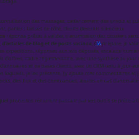
ilotage
.
personnalisation des messages, cadencement des envois et su
t, paniers laissés de côté, clients devenus silencieux
 de réponse prêtes à valider, transmission des dossiers sens
, d’articles de blog et de posts sociaux
, l’
IA
prépare, je vali
des expéditions, réponses aux avis déposés, escalade humain
ls d’offres, cadre réglementaire, avec une synthèse au jour
 d’annuaires et de bases clients, avec un
CRM
tenu à jour a
 logiciels, je les présente, j’y ajoute mes commentaires et 
stocks, des
flux
et des commandes,
alertes
en cas d’
anomalie
quel
processus
récurrent passant par vos outils se prête à l’