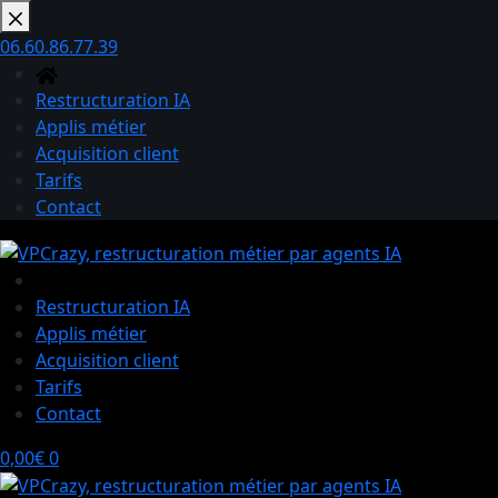
Passer
au
06.60.86.77.39
contenu
Restructuration IA
Applis métier
Acquisition client
Tarifs
Contact
Restructuration IA
Applis métier
Acquisition client
Tarifs
Contact
Panier
0,00
€
0
d’achat