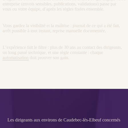
entreprise (envois sensibles, publications, validations) passe par
vous ou votre équipe, d’après les règles fixées ensemble.
Vous gardez la
visibilité
et la maîtrise :
journal
de ce qui a été fait,
arrêt possible à tout instant, reprise manuelle documentée.
L’expérience fait le filtre : plus de 30 ans au contact des dirigeants,
un long passé technique, et une règle constante : chaque
automatisation
doit prouver son gain.
Les dirigeants aux environs de Caudebec-lès-Elbeuf concernés