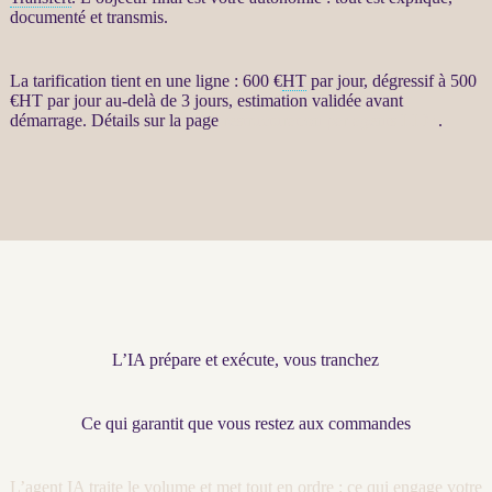
documenté et transmis.
La tarification tient en une ligne : 600 €
HT
par jour, dégressif à 500
€
HT
par jour au-delà de 3 jours, estimation validée avant
démarrage. Détails sur la page
restructuration par agents LLM
.
L’IA prépare et exécute, vous tranchez
Ce qui garantit que vous restez aux commandes
L’
agent
IA
traite le volume et met tout en ordre ; ce qui engage votre