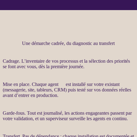
Une démarche cadrée, du diagnostic au transfert
Cadrage
. L’inventaire de vos
processus
et la sélection des priorités
se font avec vous, dès la première journée.
Mise en place. Chaque
agent
IA
est installé sur votre existant
(messagerie, site, tableurs,
CRM
) puis testé sur vos
données
réelles
avant d’entrer en production.
Garde-fous
. Tout est
journalisé
, les actions engageantes passent par
votre validation, et un superviseur surveille les
agents
en continu.
Transfert
. Pas de dépendance : chaque installation est documentée et