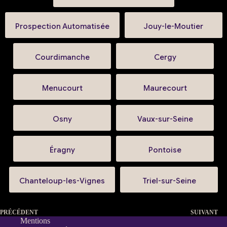
Prospection Automatisée
Jouy-le-Moutier
Courdimanche
Cergy
Menucourt
Maurecourt
Osny
Vaux-sur-Seine
Éragny
Pontoise
Chanteloup-les-Vignes
Triel-sur-Seine
PRÉCÉDENT
SUIVANT
Mentions