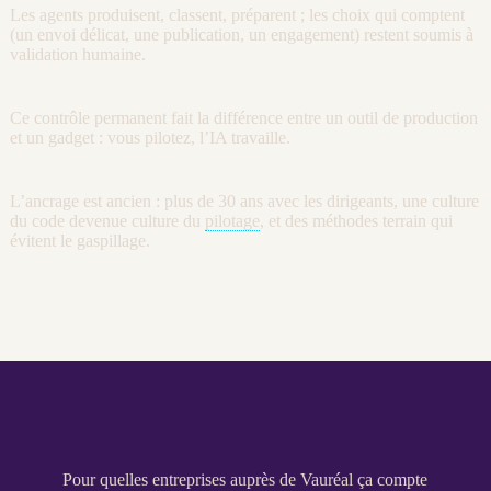
Les
agents
produisent, classent, préparent ; les choix qui comptent
(un envoi délicat, une publication, un engagement) restent soumis à
validation humaine.
Ce contrôle permanent fait la différence entre un outil de production
et un gadget : vous pilotez, l’
IA
travaille.
L’ancrage est ancien : plus de 30 ans avec les dirigeants, une culture
du code devenue culture du
pilotage
, et des méthodes terrain qui
évitent le gaspillage.
Pour quelles entreprises auprès de Vauréal ça compte