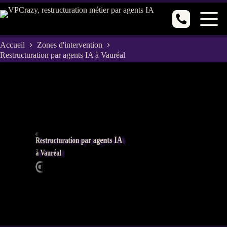
Passer
au
contenu
Accueil
Zones d'intervention
Restructuration par agents IA à Vauréal
Restructuration par agents IA
à Vauréal