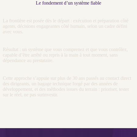
Le fondement d’un système fiable
La frontière est posée dès le départ : exécution et préparation côté
agents
, décisions engageantes côté humain, selon un cadre défini
avec vous.
Résultat : un système que vous comprenez et que vous contrôlez,
capable d’être arrêté ou repris à la main à tout moment, sans
dépendance au prestataire.
Cette approche s’appuie sur plus de 30 ans passés au contact direct
des dirigeants, un bagage technique forgé par des années de
développement
, et des méthodes issues du terrain : prioriser, tester
sur le réel, ne pas surinvestir.