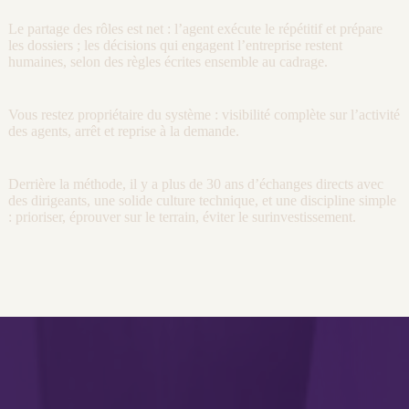
Le partage des rôles est net : l’
agent
exécute le répétitif et prépare
les dossiers ; les décisions qui engagent l’entreprise restent
humaines, selon des règles écrites ensemble au
cadrage
.
Vous restez propriétaire du système :
visibilité
complète sur l’activité
des
agents
, arrêt et reprise à la demande.
Derrière la méthode, il y a plus de 30 ans d’échanges directs avec
des dirigeants, une solide culture technique, et une discipline simple
: prioriser, éprouver sur le terrain, éviter le surinvestissement.