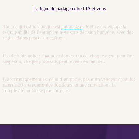
La ligne de partage entre l’IA et vous
Tout ce qui est mécanique est
automatisé
; tout ce qui engage la
responsabilité de l’entreprise reste sous décision humaine, avec des
règles claires posées au
cadrage
.
Pas de boîte noire : chaque action est tracée, chaque
agent
peut être
suspendu, chaque
processus
peut revenir en manuel.
L’accompagnement est celui d’un pilote, pas d’un vendeur d’outils :
plus de 30 ans auprès des décideurs, et une conviction : la
complexité inutile se paie toujours.