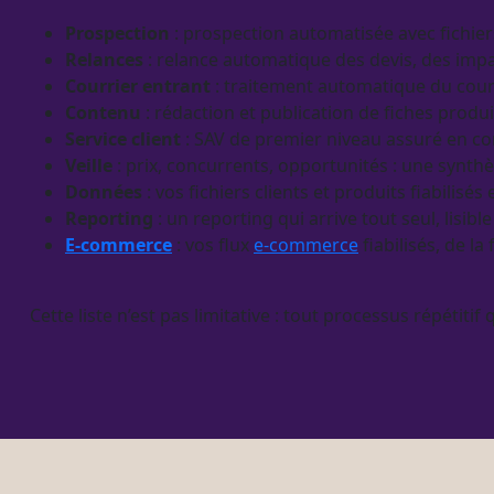
Prospection
:
prospection
automatisée
avec fichier
Relances
:
relance
automatique des
devis
, des
imp
Courrier entrant
: traitement automatique du cour
Contenu
: rédaction et publication de
fiches produi
Service client
: SAV de premier niveau assuré en co
Veille
: prix, concurrents, opportunités : une synthè
Données
: vos fichiers clients et produits fiabilisé
Reporting
: un
reporting
qui arrive tout seul, lisib
E-commerce
: vos
flux
e-commerce
fiabilisés, de la
Cette liste n’est pas limitative : tout
processus
répétitif 