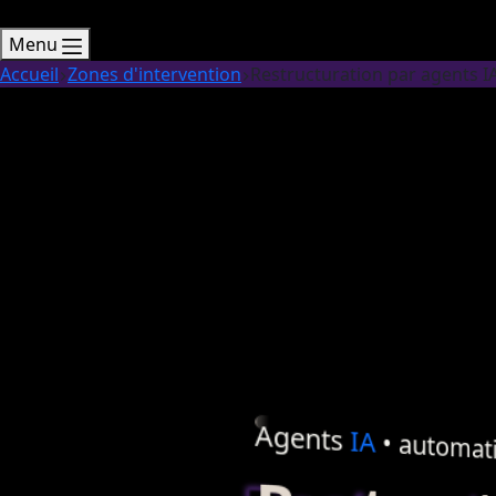
Menu
Accueil
Zones d'intervention
Restructuration par agents I
Agents
IA
•
automati