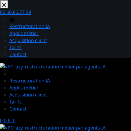
Passer
au
06.60.86.77.39
contenu
Restructuration IA
Applis métier
Acquisition client
Tarifs
Contact
Restructuration IA
Applis métier
Acquisition client
Tarifs
Contact
Panier
0,00
€
0
d’achat