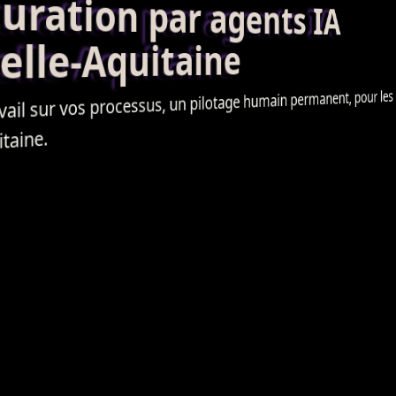
ation par agents IA
le-Aquitaine
humain permanent, pour les en
pilotage
, un
processus
ail sur vos
taine.