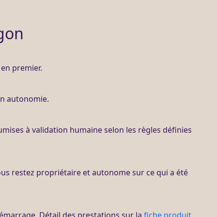
gon
en premier.
 en autonomie.
oumises à validation humaine selon les règles définies
ous restez propriétaire et autonome sur ce qui a été
démarrage. Détail des prestations sur la
fiche produit
.