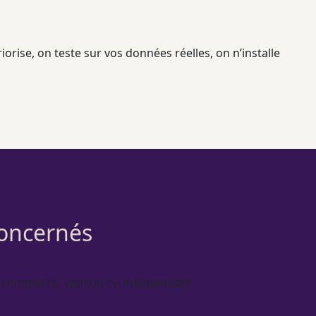
iorise, on teste sur vos
données
réelles, on n’installe
concernés
, commerce, startup ou indépendant.