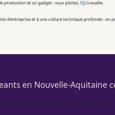
e production et un gadget : vous pilotez, l’
IA
travaille.
nts d’entreprise et à une culture technique profonde : on pr
geants en Nouvelle-Aquitaine 
des outils numériques en place, vous êtes dans la cible :
TPE