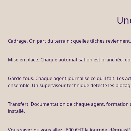
Un
Cadrage
. On part du terrain : quelles tâches reviennen
Mise en place. Chaque
automatisation
est branchée, épr
Garde-fous
. Chaque
agent
journalise
ce qu’il fait. Les 
ensemble. Un superviseur technique détecte les blocag
Transfert
. Documentation de chaque
agent
, formation 
installé.
Vous savez où vous allez : 600 €
HT
la journée, dégressif