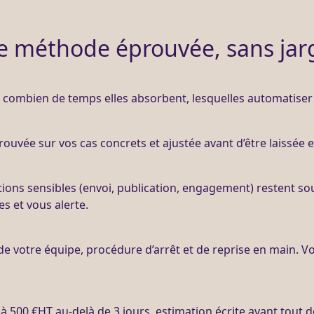
e méthode éprouvée, sans jar
t, combien de temps elles absorbent, lesquelles
automatiser
ouvée sur vos cas concrets et ajustée avant d’être laissée
actions sensibles (envoi, publication, engagement) restent s
es et vous
alerte
.
de votre équipe, procédure d’arrêt et de reprise en main. V
 à 500 €
HT
au-delà de 3 jours, estimation écrite avant tout 