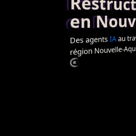
Restructur
en Nouvel
au trav
IA
agents
Des
région Nouvelle-Aqui