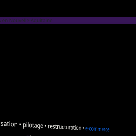
A en Nouvelle-Aquitaine
sation
•
pilotage
•
restructuration
•
e-commerce