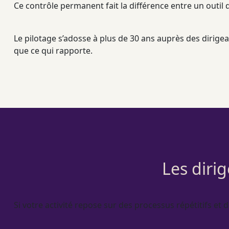
Ce contrôle permanent fait la différence entre un outil d
Le
pilotage
s’adosse à plus de 30 ans auprès des dirigea
que ce qui rapporte.
Les diri
Si votre activité repose sur des
processus
répétitifs et 