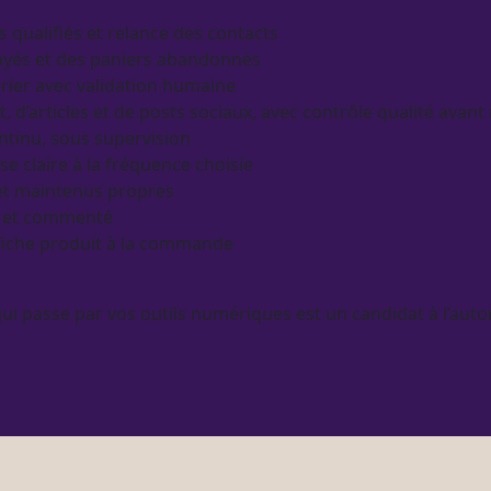
s qualifiés et
relance
des contacts
ayés
et des paniers abandonnés
rier avec validation humaine
t
, d’articles et de posts sociaux, avec contrôle qualité avant
ntinu, sous
supervision
se claire à la fréquence choisie
s et maintenus propres
le et commenté
fiche produit
à la commande
qui passe par vos outils numériques est un candidat à l’
auto