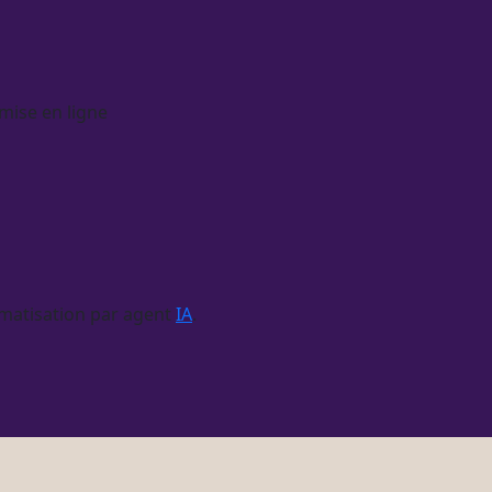
 mise en ligne
matisation
par
agent
IA
.