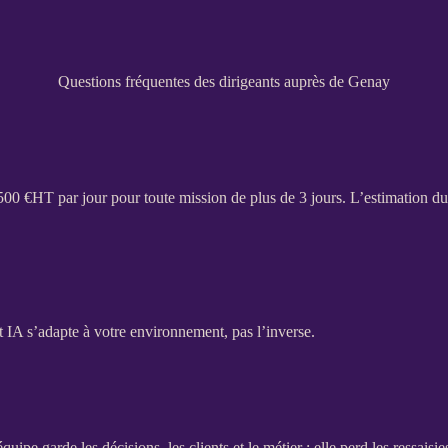
Questions fréquentes des dirigeants auprès de Genay
 500 €
HT
par jour pour toute
mission
de plus de 3 jours. L’estimation du
t IA
s’adapte à votre environnement, pas l’inverse.
quipe garde les décisions, les clients et le métier ; elle perd les ressaisie