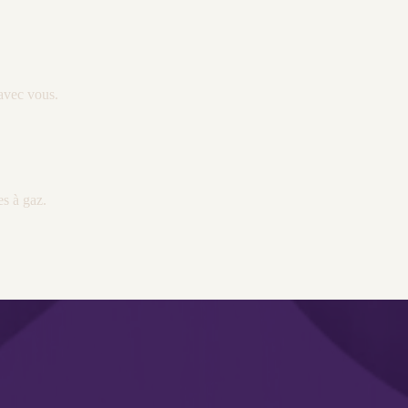
 avec vous.
es à gaz.