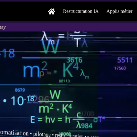
Restructuration IA
Applis métier
nay
tomatisation
•
pilotage
•
restructuration
•