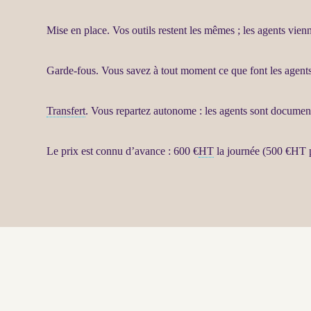
Mise en place. Vos outils restent les mêmes ; les
agents
vienne
Garde-fous
. Vous savez à tout moment ce que font les
agent
Transfert
. Vous repartez autonome : les
agents
sont documenté
Le prix est connu d’avance : 600 €
HT
la journée (500 €
HT
p