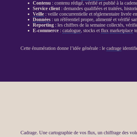
Contenu
: contenu rédigé, vérifié et publié à la cade
Service client
: demandes qualifiées et traitées, hist
Veille
:
veille concurrentielle
et réglementaire livrée e
Données
: un référentiel propre, alimenté et vérifié san
Reporting
: les chiffres de la semaine collectés, vérifi
E-commerce
:
catalogue
, stocks et
flux
marketplace
te
Cette énumération donne l’idée générale : le
cadrage
identifi
Cadrage
. Une cartographie de vos
flux
, un chiffrage des vol