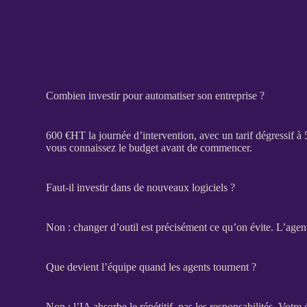
Combien investir pour automatiser son entreprise ?
600 €
HT
la journée d’intervention, avec un tarif dégressif à
vous connaissez le budget avant de commencer.
Faut-il investir dans de nouveaux logiciels ?
Non : changer d’outil est précisément ce qu’on évite. L’
agen
Que devient l’équipe quand les agents tournent ?
Non : l’
IA
absorbe le répétitif, pas les responsabilités. Votre é