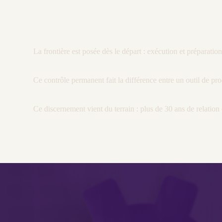
La frontière est posée dès le départ : exécution et préparatio
Ce contrôle permanent fait la différence entre un outil de pro
Ce discernement vient du terrain : plus de 30 ans de relation d