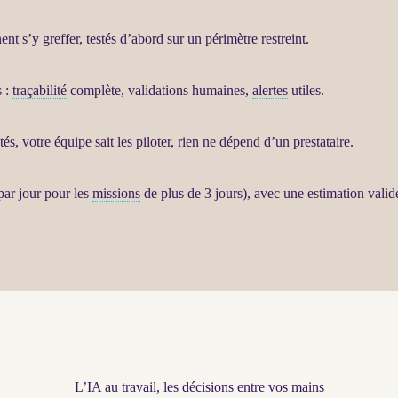
nt s’y greffer, testés d’abord sur un périmètre restreint.
s
:
traçabilité
complète, validations humaines,
alertes
utiles.
s, votre équipe sait les
piloter
, rien ne dépend d’un prestataire.
ar jour pour les
missions
de plus de 3 jours), avec une estimation val
L’IA au travail, les décisions entre vos mains