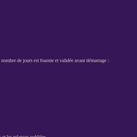
 nombre de jours est fournie et validée avant démarrage :
s et les
relances
oubliées.