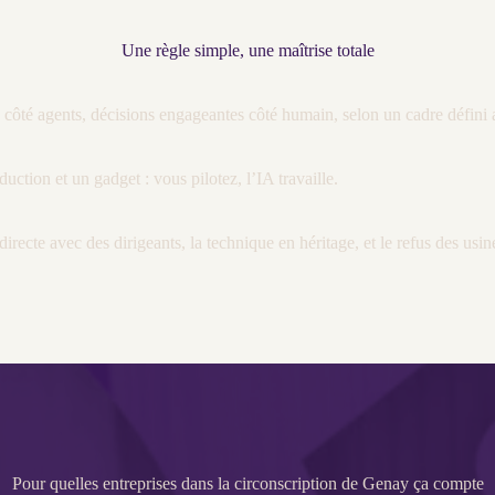
Une règle simple, une maîtrise totale
n côté
agents
, décisions engageantes côté humain, selon un cadre défini
duction et un gadget : vous pilotez, l’
IA
travaille.
irecte avec des dirigeants, la technique en héritage, et le refus des usin
Pour quelles entreprises dans la circonscription de Genay ça compte