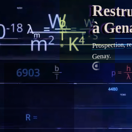
Restruc
à Gen
re
,
Prospection
Genay.