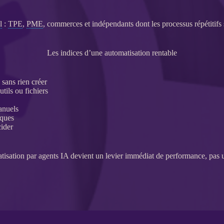
l
:
TPE
,
PME
, commerces et indépendants dont les
processus
répétitifs
Les indices d’une automatisation rentable
sans rien créer
utils ou fichiers
anuels
iques
cider
tisation
par
agents
IA
devient un levier immédiat de performance, pas 