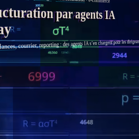
e-commerce
turation par agents IA
ay
s’en chargent pour les dirigeant
IA
agents
: des
reporting
, courrier,
lances