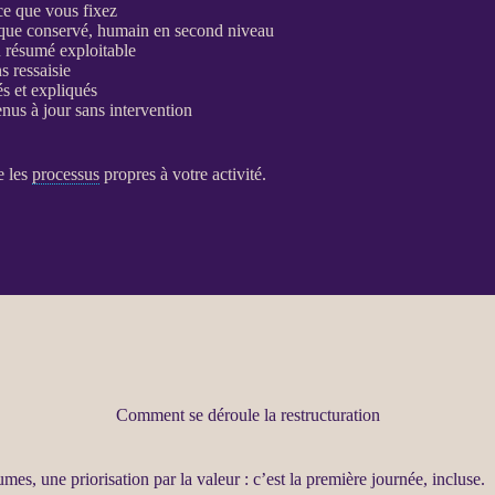
nce que vous fixez
orique conservé, humain en second niveau
n résumé exploitable
s ressaisie
és et expliqués
nus à jour sans intervention
e les
processus
propres à votre activité.
Comment se déroule la restructuration
umes, une priorisation par la valeur : c’est la première journée, incluse.