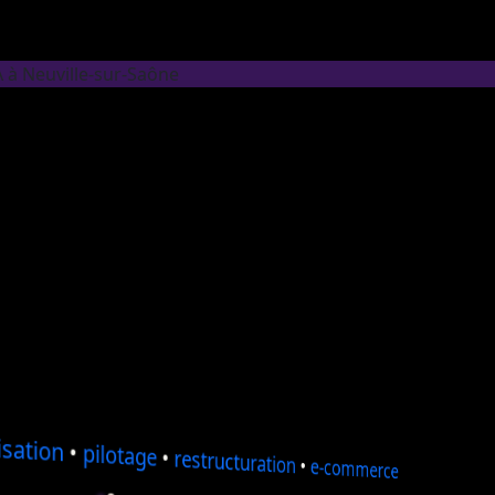
A à Neuville-sur-Saône
sation
•
pilotage
•
restructuration
•
e-commerce