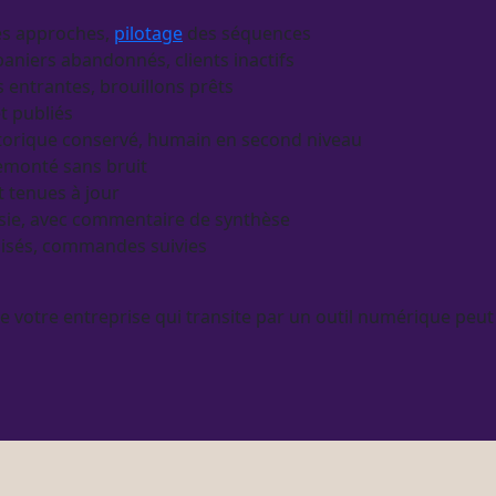
des approches,
pilotage
des séquences
aniers abandonnés, clients inactifs
entrantes, brouillons prêts
et publiés
istorique conservé, humain en second niveau
 remonté sans bruit
 tenues à jour
sie, avec commentaire de synthèse
nisés, commandes suivies
de votre entreprise qui transite par un outil numérique peut