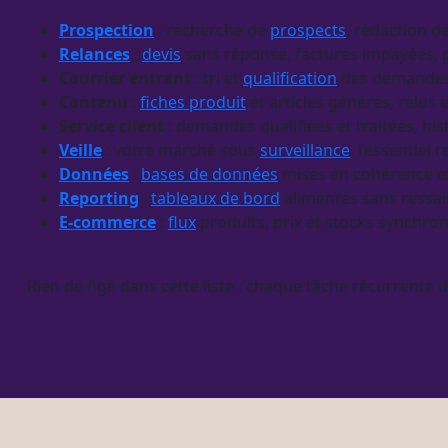
Prospection
: recherche de
prospects
, rédaction 
Relances
:
devis
sans réponse, factures impayées, p
Courrier entrant
: tri et
qualification
des demandes 
Contenu
:
fiches produit
et articles générés, relus 
Service client
: demandes qualifiées et traitées, h
Veille
: votre marché sous
surveillance
, l’essentiel
Données
:
bases de données
mises en cohérence et
Reporting
:
tableaux de bord
alimentés sans ressai
E-commerce
:
flux
produits, prix et stocks synchro
Rien de figé dans cette liste : chaque tâche récurrente 