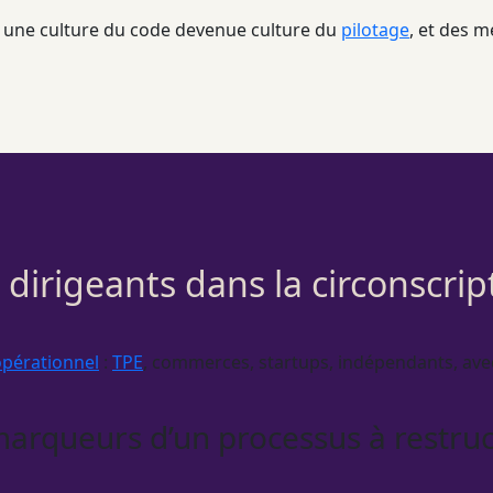
ts, une culture du code devenue culture du
pilotage
, et des m
s dirigeants dans la circonscri
opérationnel
:
TPE
, commerces, startups, indépendants, av
marqueurs d’un processus à restruc