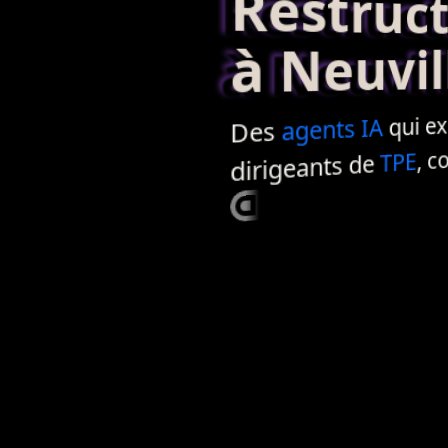
Restructur
à Neuvill
qui exé
IA
agents
Des
, co
TPE
dirigeants de