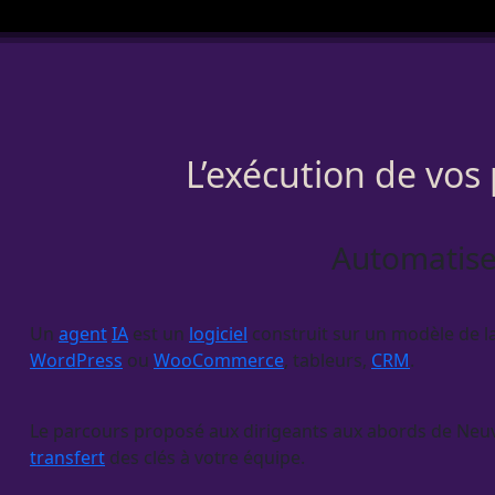
L’exécution de vos
Automatiser
Un
agent
IA
est un
logiciel
construit sur un modèle de lan
WordPress
ou
WooCommerce
, tableurs,
CRM
.
Le parcours proposé aux dirigeants aux abords de Neuvi
transfert
des clés à votre équipe.