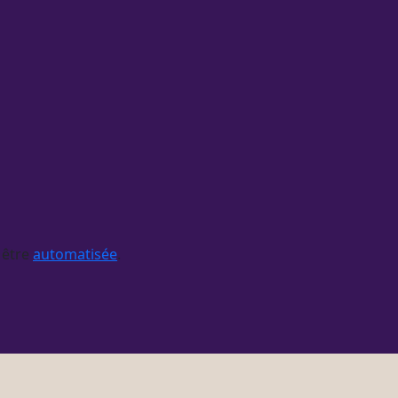
 être
automatisée
.