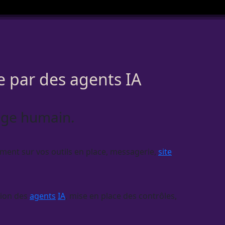
e par des agents IA
tage humain.
tement sur vos outils en place, messagerie,
site
tion des
agents
IA
, mise en place des contrôles,