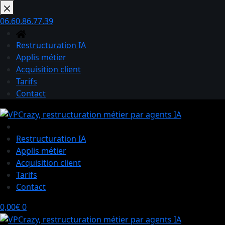
Passer
au
06.60.86.77.39
contenu
Restructuration IA
Applis métier
Acquisition client
Tarifs
Contact
Restructuration IA
Applis métier
Acquisition client
Tarifs
Contact
Panier
0,00
€
0
d’achat