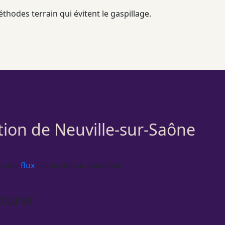
éthodes terrain qui évitent le gaspillage.
ption de Neuville-sur-Saône
ec des
flux
récurrents à absorber.
turer