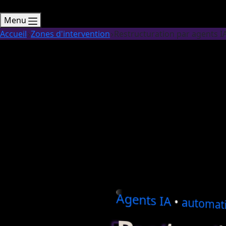
Menu
Accueil
Zones d'intervention
Restructuration par agents I
Agents
IA
•
automati