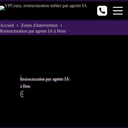
Passer
au
contenu
Accueil
Zones d'intervention
Restructuration par agents IA à Hem
Restructuration par agents IA
à Hem