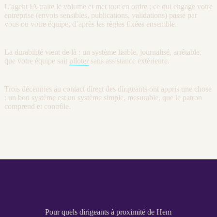
L’
agent
IA
traite le volume et met tout en ordre ; ce qui engage votre
entreprise (envois sensibles, publications, validations) passe par
vous ou votre équipe, d’après les règles fixées ensemble.
La durabilité vient de là : un système lisible,
journalisé
, arrêtable,
que votre équipe sait
piloter
sans assistance extérieure.
Trois décennies au contact direct des dirigeants ont appris une chose
: un bon système est un système simple, mesurable, que le patron
comprend et contrôle.
Pour quels dirigeants à proximité de Hem