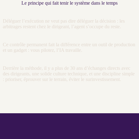
Le principe qui fait tenir le système dans le temps
Déléguer l’exécution ne veut pas dire déléguer la décision : les
arbitrages restent chez le dirigeant, l’
agent
s’occupe du reste.
Ce contrôle permanent fait la différence entre un outil de production
et un gadget : vous pilotez, l’
IA
travaille.
Derrière la méthode, il y a plus de 30 ans d’échanges directs avec
des dirigeants, une solide culture technique, et une discipline simple
: prioriser, éprouver sur le terrain, éviter le surinvestissement.