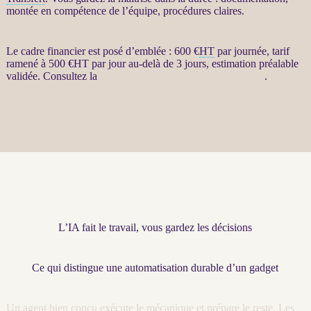
montée en compétence de l’équipe, procédures claires.
Le cadre financier est posé d’emblée : 600 €
HT
par journée, tarif
ramené à 500 €
HT
par jour au-delà de 3 jours, estimation préalable
validée. Consultez la
fiche Restructuration par agents LLM
.
L’IA fait le travail, vous gardez les décisions
Ce qui distingue une automatisation durable d’un gadget
Un
agent
bien conçu exécute le mécanique et prépare le reste. Les