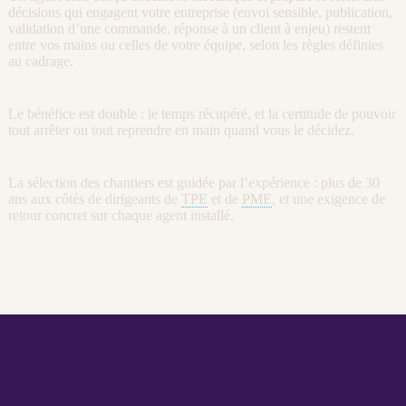
décisions qui engagent votre entreprise (envoi sensible, publication,
validation d’une commande, réponse à un client à enjeu) restent
entre vos mains ou celles de votre équipe, selon les règles définies
au
cadrage
.
Le bénéfice est double : le temps récupéré, et la certitude de pouvoir
tout arrêter ou tout reprendre en main quand vous le décidez.
La sélection des chantiers est guidée par l’expérience : plus de 30
ans aux côtés de dirigeants de
TPE
et de
PME
, et une exigence de
retour concret sur chaque
agent
installé.