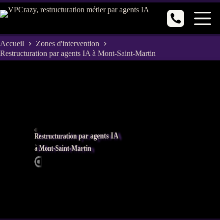
Passer
au
contenu
Accueil
Zones d'intervention
Restructuration par agents IA à Mont-Saint-Martin
Restructuration par agents IA
à Mont-Saint-Martin