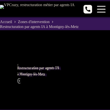
Passer
au
contenu
Accueil
Zones d'intervention
Restructuration par agents IA à Montigny-lès-Metz
Restructuration par agents IA
à Montigny-lès-Metz