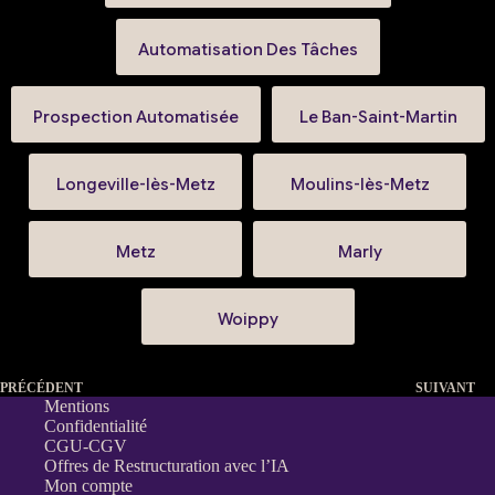
Automatisation Des Tâches
Prospection Automatisée
Le Ban-Saint-Martin
Longeville-lès-Metz
Moulins-lès-Metz
Metz
Marly
Woippy
PRÉCÉDENT
SUIVANT
Mentions
Confidentialité
CGU-CGV
Offres de Restructuration avec l’IA
Mon compte