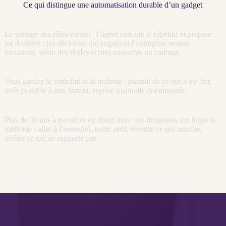
Ce qui distingue une automatisation durable d’un gadget
Le partage des rôles est net : l’
agent
exécute le répétitif et prépare
les dossiers ; les décisions qui engagent l’entreprise restent
humaines, selon des règles écrites ensemble au
cadrage
.
Vous gardez la
visibilité
et la maîtrise :
journal
de ce qui a été fait,
arrêt possible à tout instant, reprise manuelle documentée.
Plus de 30 ans à travailler en direct avec des dirigeants ont forgé la
méthode : aller à l’essentiel, tester petit, étendre ce qui marche,
arrêter ce qui ne rapporte pas.