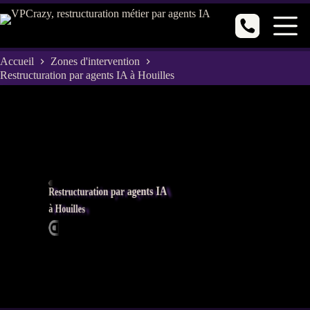
Passer
au
contenu
Accueil
Zones d'intervention
Restructuration par agents IA à Houilles
Restructuration par agents IA
à Houilles