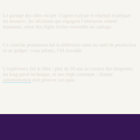
Le partage des rôles est net : l’
agent
exécute le répétitif et prépare
les dossiers ; les décisions qui engagent l’entreprise restent
humaines, selon des règles écrites ensemble au
cadrage
.
Ce contrôle permanent fait la différence entre un outil de production
et un gadget : vous pilotez, l’
IA
travaille.
L’expérience fait le filtre : plus de 30 ans au contact des dirigeants,
un long passé technique, et une règle constante : chaque
automatisation
doit prouver son gain.