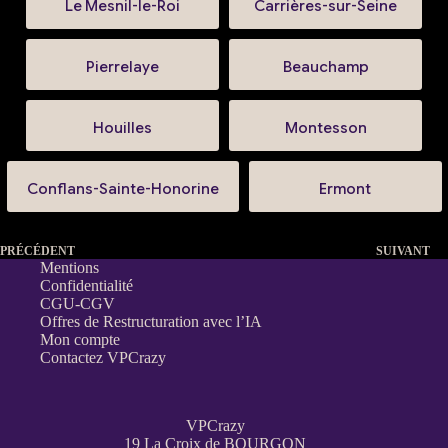
Le Mesnil-le-Roi
Carrières-sur-Seine
Pierrelaye
Beauchamp
Houilles
Montesson
Conflans-Sainte-Honorine
Ermont
PRÉCÉDENT
SUIVANT
Mentions
Confidentialité
CGU-CGV
Offres de Restructuration avec l’IA
Mon compte
Contactez VPCrazy
VPCrazy
19 La Croix de BOURGON