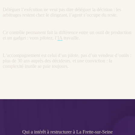
Déléguer l’exécution ne veut pas dire déléguer la décision : les
arbitrages restent chez le dirigeant, l’
agent
s’occupe du reste.
Ce contrôle permanent fait la différence entre un outil de production
et un gadget : vous pilotez, l’
IA
travaille.
L’accompagnement est celui d’un pilote, pas d’un vendeur d’outils :
plus de 30 ans auprès des décideurs, et une conviction : la
complexité inutile se paie toujours.
Qui a intérêt à restructurer à La Frette-sur-Seine