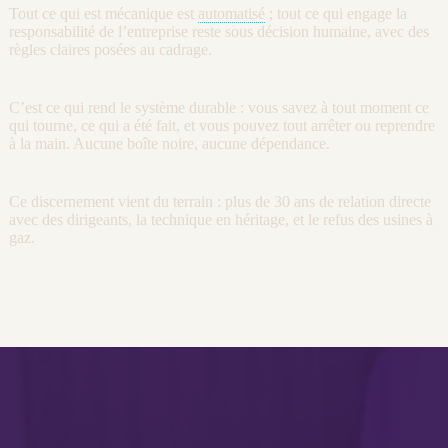
Tout ce qui est mécanique est
automatisé
; tout ce qui engage la
responsabilité de l’entreprise reste sous décision humaine, avec des
règles claires posées au
cadrage
.
C’est ce qui rend le système durable : vous savez à tout moment ce
qui tourne, ce qui a été fait, et vous pouvez tout arrêter ou reprendre
à la main. Aucune boîte noire, aucune dépendance.
Ce discernement vient du terrain : plus de 30 ans de relation directe
avec des dirigeants, la technique en héritage, et le refus des usines à
gaz.