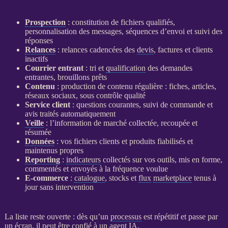
Prospection
: constitution de fichiers qualifiés,
personnalisation des messages, séquences d’envoi et suivi des
réponses
Relances
:
relances
cadencées des
devis
, factures et clients
inactifs
Courrier entrant
: tri et
qualification
des demandes
entrantes, brouillons prêts
Contenu
: production de contenu régulière : fiches, articles,
réseaux sociaux, sous contrôle qualité
Service client
: questions courantes, suivi de commande et
avis traités automatiquement
Veille
: l’information de marché collectée, recoupée et
résumée
Données
: vos fichiers clients et produits fiabilisés et
maintenus propres
Reporting
:
indicateurs
collectés sur vos outils, mis en forme,
commentés et envoyés à la fréquence voulue
E-commerce
:
catalogue
, stocks et
flux
marketplace
tenus à
jour sans intervention
La liste reste ouverte : dès qu’un
processus
est répétitif et passe par
un écran, il peut être confié à un
agent
IA
.