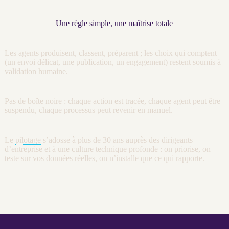
Une règle simple, une maîtrise totale
Les
agents
produisent, classent, préparent ; les choix qui comptent
(un envoi délicat, une publication, un engagement) restent soumis à
validation humaine.
Pas de boîte noire : chaque action est tracée, chaque
agent
peut être
suspendu, chaque
processus
peut revenir en manuel.
Le
pilotage
s’adosse à plus de 30 ans auprès des dirigeants
d’entreprise et à une culture technique profonde : on priorise, on
teste sur vos
données
réelles, on n’installe que ce qui rapporte.