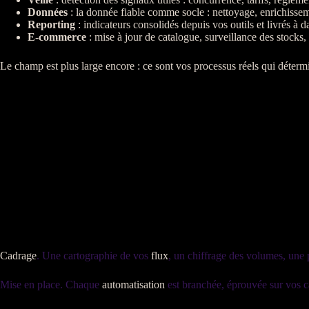
Données
: la
donnée
fiable comme socle : nettoyage, enrichisse
Reporting
:
indicateurs
consolidés
depuis vos outils et livrés à d
E-commerce
: mise à jour de
catalogue
,
surveillance
des stocks,
Le champ est plus large encore : ce sont vos
processus
réels qui déterm
Cadrage
. Une cartographie de vos
flux
, un chiffrage des volumes, une pr
Mise en place. Chaque
automatisation
est branchée, éprouvée sur vos ca