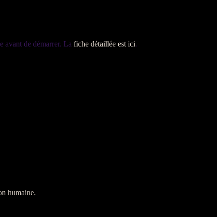
le avant de démarrer. La
fiche détaillée est ici
.
ion humaine.