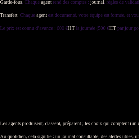
Garde-fous
. Chaque
agent
rend des comptes :
journal
, règles de valida
Transfert
. Chaque
agent
est documenté, votre équipe est formée, et vou
Le prix est connu d’avance : 600 €
HT
la journée (500 €
HT
par jour po
Les
agents
produisent, classent, préparent ; les choix qui comptent (un
Au quotidien, cela signifie : un
journal
consultable, des
alertes
utiles, u