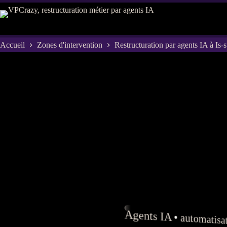
Passer
au
contenu
Accueil
Zones d'intervention
Restructuration par agents IA à Is-s
Agents
IA
•
automatisa