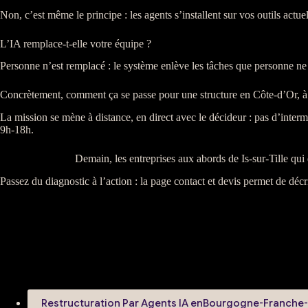
Non, c’est même le principe : les
agents
s’installent sur vos outils actue
L’IA remplace-t-elle votre équipe ?
Personne n’est remplacé : le système enlève les tâches que personne ne v
Concrètement, comment ça se passe pour une structure en Côte-d’Or, à I
La
mission
se mène à distance, en direct avec le décideur : pas d’inter
9h-18h.
Demain, les entreprises aux abords de Is-sur-Tille qui 
Passez du diagnostic à l’action : la
page contact et devis
permet de décri
Restructuration Par Agents IA en
Bourgogne-Franche