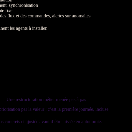
ment, synchronisation
ate fixe
 des
flux
et des commandes,
alertes
sur
anomalies
inent les
agents
à installer.
Une restructuration métier menée pas à pas
iorisation par la valeur : c’est la première journée, incluse.
s concrets et ajustée avant d’être laissée en autonomie.