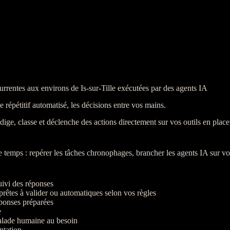
urrentes aux environs de Is-sur-Tille exécutées par des agents IA
e répétitif automatisé, les décisions entre vos mains.
rédige, classe et déclenche des actions directement sur vos outils en plac
tre temps : repérer les tâches chronophages, brancher les
agents
IA
sur vo
uivi des réponses
prêtes à valider ou automatiques selon vos règles
réponses préparées
e
alade humaine au besoin
ntation