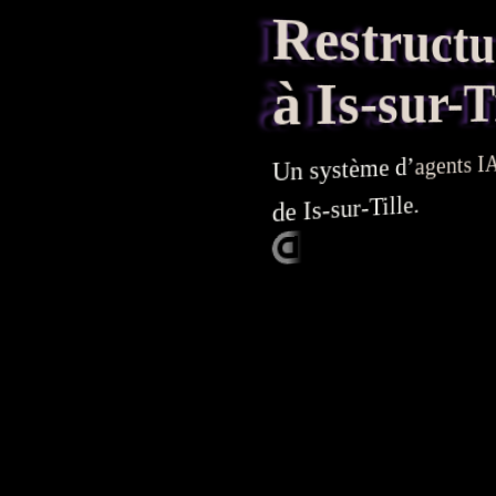
Restructura
à Is-sur-Ti
I
agents
Un système d’
de Is-sur-Tille.