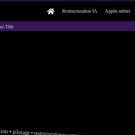
Restructuration IA
Applis métier
ur-Tille
tion
•
pilotage
•
restructuration
•