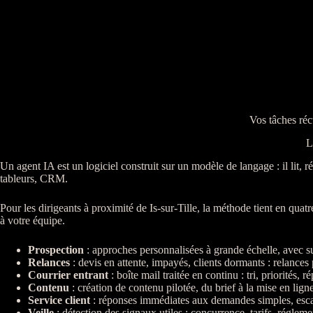
Vos tâches réc
L
Un
agent
IA
est un
logiciel
construit sur un modèle de langage : il lit, 
tableurs,
CRM
.
Pour les dirigeants à proximité de Is-sur-Tille, la méthode tient en qua
à votre équipe.
Prospection
: approches personnalisées à grande échelle, avec s
Relances
:
devis
en attente,
impayés
, clients dormants :
relances
Courrier entrant
: boîte mail traitée en continu : tri, priorités, 
Contenu
: création de contenu pilotée, du brief à la mise en lign
Service client
: réponses immédiates aux demandes simples, esc
Veille
: détection des signaux utiles : concurrence, tarifs, régleme