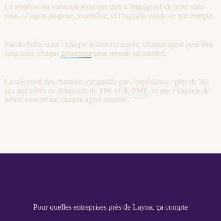
Le système est construit pour que rien d’engageant ne parte sans
vous : l’
agent
propose,
journalise
, et l’humain valide ce qui compte.
Pas de boîte noire : chaque action est tracée, chaque
agent
peut être
suspendu, chaque
processus
peut revenir en manuel.
La sélection des chantiers est guidée par l’expérience : plus de 30
ans aux côtés de dirigeants de
TPE
et de
PME
, et une exigence de
retour concret sur chaque
agent
installé.
Pour quelles entreprises près de Layrac ça compte