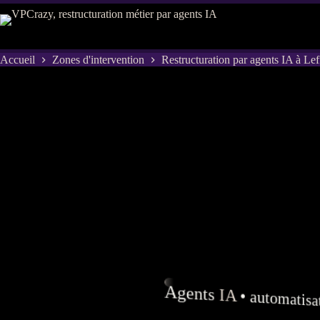
Passer
au
contenu
Accueil
Zones d'intervention
Restructuration par agents IA à Le
Agents
IA
•
automatisa