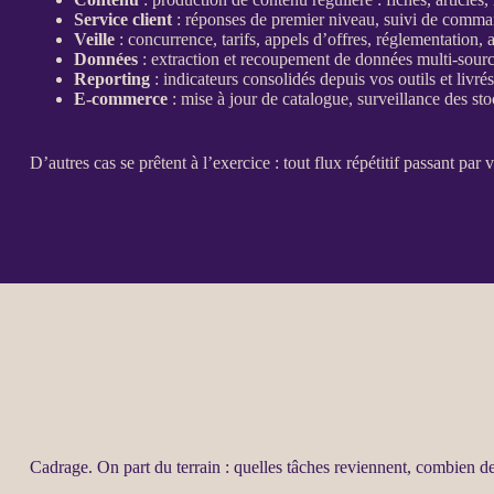
Service client
: réponses de premier niveau, suivi de comman
Veille
: concurrence, tarifs, appels d’offres, réglementation
Données
: extraction et recoupement de
données
multi-sour
Reporting
:
indicateurs
consolidés
depuis vos outils et livrés
E-commerce
: mise à jour de
catalogue
,
surveillance
des sto
D’autres cas se prêtent à l’exercice : tout
flux
répétitif passant par v
Cadrage
. On part du terrain : quelles tâches reviennent, combien d