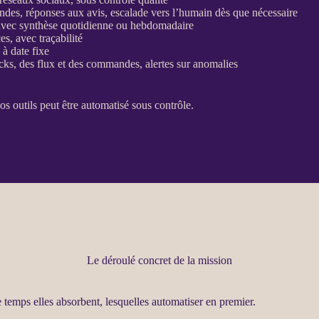
des, réponses aux avis, escalade vers l’humain dès que nécessaire
, avec synthèse quotidienne ou hebdomadaire
ces, avec
traçabilité
 à date fixe
cks, des
flux
et des commandes,
alertes
sur
anomalies
os outils peut être
automatisé
sous contrôle.
Le déroulé concret de la mission
e temps elles absorbent, lesquelles
automatiser
en premier.