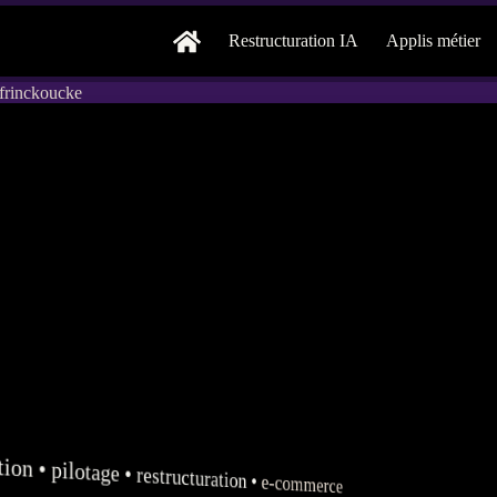
Restructuration IA
Applis métier
ffrinckoucke
tion
•
pilotage
•
restructuration
•
e-commerce