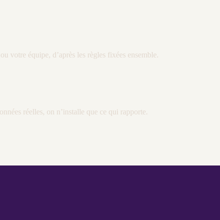
 ou votre équipe, d’après les règles fixées ensemble.
onnées
réelles, on n’installe que ce qui rapporte.