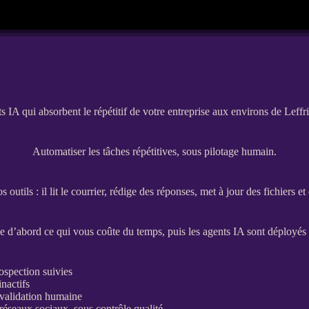
s IA qui absorbent le répétitif de votre entreprise aux environs de Leff
Automatiser les tâches répétitives, sous pilotage humain.
tils : il lit le courrier, rédige des réponses, met à jour des fichiers 
e d’abord ce qui vous coûte du temps, puis les
agents
IA
sont déployés s
ospection
suivies
inactifs
 validation humaine
 réseaux sociaux, sous contrôle qualité