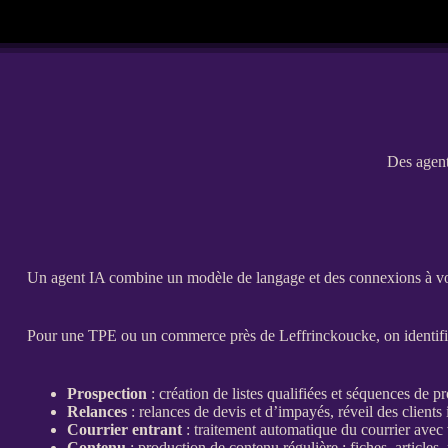
Des agent
Un
agent
IA
combine un modèle de langage et des connexions à vos ou
Pour une
TPE
ou un commerce près de Leffrinckoucke, on identifi
Prospection
: création de listes qualifiées et séquences de
pr
Relances
:
relances
de
devis
et d’
impayés
, réveil des clients 
Courrier entrant
: traitement automatique du courrier avec
Contenu
: production de contenu régulière : fiches, articles,