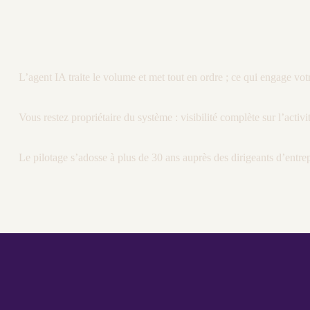
L’
agent
IA
traite le volume et met tout en ordre ; ce qui engage vot
Vous restez propriétaire du système :
visibilité
complète sur l’activi
Le
pilotage
s’adosse à plus de 30 ans auprès des dirigeants d’entrep