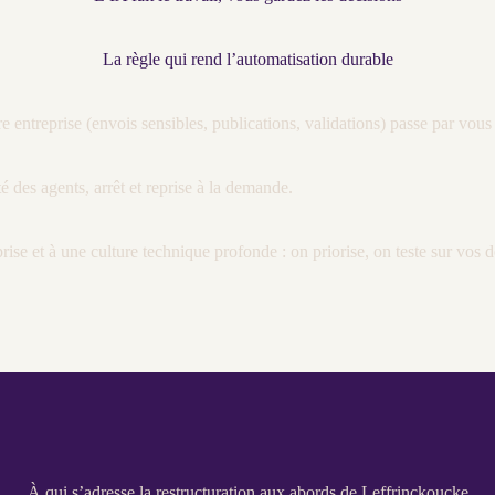
La règle qui rend l’automatisation durable
re entreprise (envois sensibles, publications, validations) passe par vous
té des
agents
, arrêt et reprise à la demande.
rise et à une culture technique profonde : on priorise, on teste sur vos
d
À qui s’adresse la restructuration aux abords de Leffrinckoucke