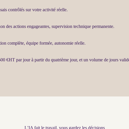
ais contrôlés sur votre activité réelle.
tion des actions engageantes,
supervision
technique permanente.
tion complète, équipe formée, autonomie réelle.
500 €
HT
par jour à partir du quatrième jour, et un volume de jours valid
L’IA fait le travail, vous gardez les décisions