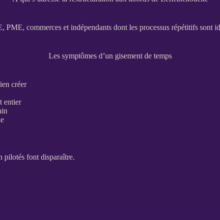
E
,
PME
, commerces et indépendants dont les
processus
répétitifs sont i
Les symptômes d’un gisement de temps
ien créer
 entier
ain
le
 pilotés font disparaître.