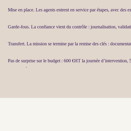
Mise en place. Les
agents
entrent en service par étapes, avec des ess
Garde-fous
. La confiance vient du contrôle :
journalisation
, valida
Transfert
. La
mission
se termine par la remise des clés : documenta
Pas de surprise sur le budget : 600 €
HT
la journée d’intervention, 
prestation
.