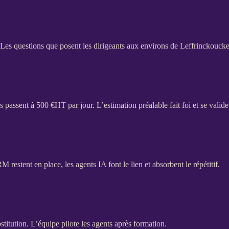
Les questions que posent les dirigeants aux environs de Leffrinckouck
s passent à 500 €
HT
par jour. L’estimation préalable fait foi et se valid
RM
restent en place, les
agents IA
font le lien et absorbent le répétitif.
stitution. L’équipe pilote les
agents
après formation.