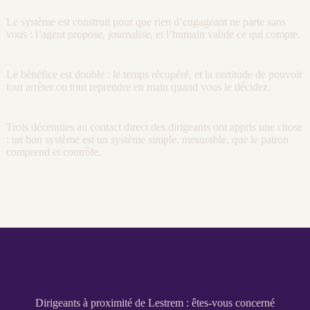
Le système est construit pour que rien d’engageant ne parte sans
vous : l’
agent
propose,
journalise
, et l’humain valide ce qui compte.
Le bénéfice est double : le temps récupéré, et la certitude de pouvoir
tout arrêter ou tout reprendre en main quand vous le décidez.
Trois décennies au contact direct des dirigeants ont appris une chose
: un bon système est un système simple, mesurable, que le patron
comprend et contrôle.
Dirigeants à proximité de Lestrem : êtes-vous concerné