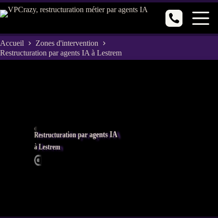
Passer
au
contenu
Accueil
Zones d'intervention
Restructuration par agents IA à Lestrem
Restructuration par agents IA
à Lestrem