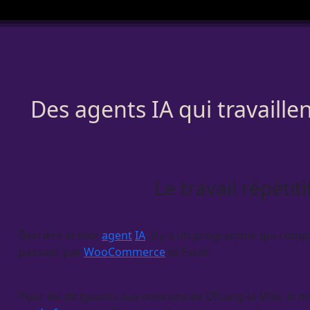
Des agents IA qui travaille
Le travail répétit
Derrière le mot
agent
IA
, il y a un programme qui compr
passant par
WooCommerce
et Excel.
Pour les dirigeants aux environs de L’Étang-la-Ville, l