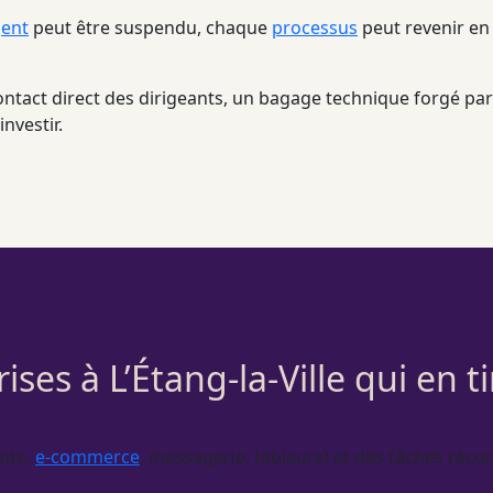
ent
peut être suspendu, chaque
processus
peut revenir en
ontact direct des dirigeants, un bagage technique forgé p
investir.
ises à L’Étang-la-Ville qui en ti
site,
e-commerce
, messagerie, tableurs) et des tâches récu