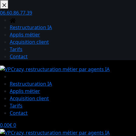
Passer
au
06.60.86.77.39
contenu
Restructuration IA
Applis métier
Acquisition client
Tarifs
Contact
Restructuration IA
Applis métier
Acquisition client
Tarifs
Contact
Panier
0,00
€
0
d’achat