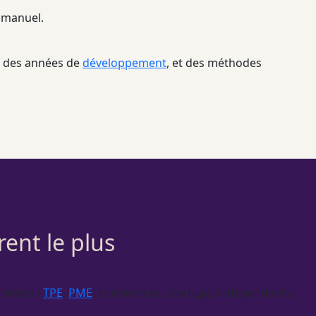
 manuel.
ar des années de
développement
, et des méthodes
rent le plus
rrentes :
TPE
,
PME
, commerces, startups, indépendants.