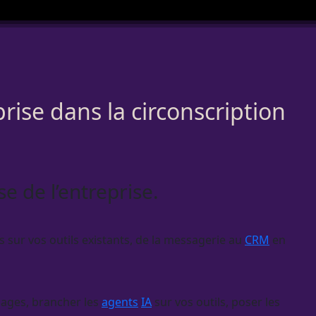
rise dans la circonscription
se de l’entreprise.
 sur vos outils existants, de la messagerie au
CRM
en
phages, brancher les
agents
IA
sur vos outils, poser les