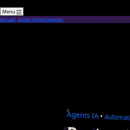
Menu
Accueil
Zones d'intervention
Restructuration par agents IA 
Agents
IA
•
automati