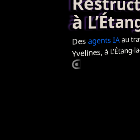
Restructur
à L’Étang-
au trav
IA
agents
Des
Yvelines, à L’Étang-la-