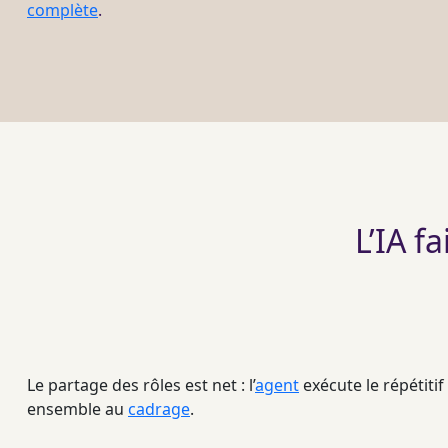
complète
.
L’IA f
Le partage des rôles est net : l’
agent
exécute le répétitif
ensemble au
cadrage
.