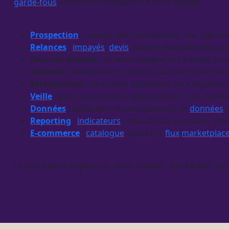
garde-fous
, transférer la maîtrise à votre équipe.
Prospection
: ciblage, personnalisation des appro
Relances
:
impayés
,
devis
, paniers abandonnés rel
Courrier entrant
: tri automatique des e-mails, bro
Contenu
: alimentation continue du site et des rés
Service client
: les clients obtiennent une réponse 
Veille
: prix, concurrents, opportunités : une synthè
Données
: extraction et recoupement de
données
m
Reporting
:
indicateurs
collectés sur vos outils, m
E-commerce
:
catalogue
, stocks et
flux
marketplac
La liste exacte dépend de votre activité : elle s’établit lo