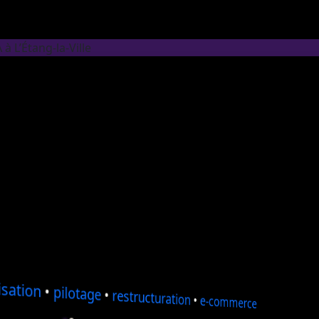
à L’Étang-la-Ville
sation
•
pilotage
•
restructuration
•
e-commerce