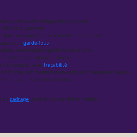
ches et suivi automatique des réponses
ancés sans y penser
uillons de réponse, escalade des cas délicats
eaux, sous
garde-fous
rapide, votre équipe garde les cas à enjeu
se claire à la fréquence choisie
ulti-sources, avec
traçabilité
is en forme, commentés et envoyés à la fréquence voulue
e
tenus à jour sans intervention
rs du
cadrage
, à partir de vos tâches réelles.