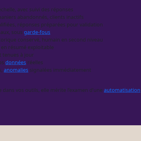
chelle, avec suivi des réponses
aniers abandonnés, clients inactifs
ifiées, réponses préparées pour validation
eaux, sous
garde-fous
istorique conservé, humain en second niveau
e en résumé exploitable
 tenues à jour
vos
données
réelles
s,
anomalies
signalées immédiatement
e dans vos outils, elle mérite l’examen d’une
automatisation