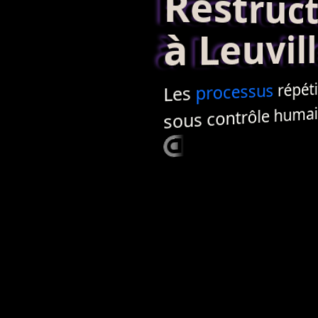
Restructur
à Leuvill
répétiti
processus
Les
sous contrôle humai