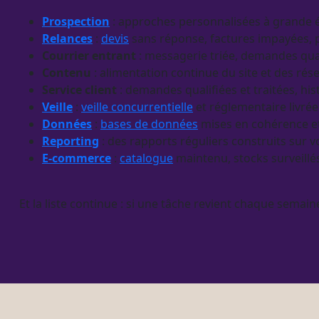
Prospection
: approches personnalisées à grande é
Relances
:
devis
sans réponse, factures impayées, p
Courrier entrant
: messagerie triée, demandes qual
Contenu
: alimentation continue du site et des rés
Service client
: demandes qualifiées et traitées, h
Veille
:
veille concurrentielle
et réglementaire livré
Données
:
bases de données
mises en cohérence et
Reporting
: des rapports réguliers construits sur 
E-commerce
:
catalogue
maintenu, stocks surveillé
Et la liste continue : si une tâche revient chaque semain