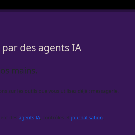
 par des agents IA
vos mains.
ns sur les outils que vous utilisez déjà : messagerie,
ement des
agents
IA
, contrôles et
journalisation
,