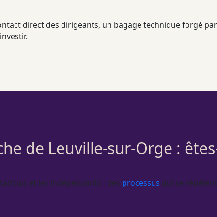
ontact direct des dirigeants, un bagage technique forgé p
investir.
che de Leuville-sur-Orge : ête
tartups et les indépendants : des
processus
qui se répètent,