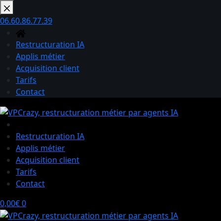
Passer
au
06.60.86.77.39
contenu
Restructuration IA
Applis métier
Acquisition client
Tarifs
Contact
Restructuration IA
Applis métier
Acquisition client
Tarifs
Contact
Panier
0,00
€
0
d’achat