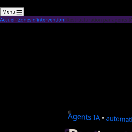
Menu
Accueil
Zones d'intervention
Restructuration par agents IA
Agents
IA
•
automati