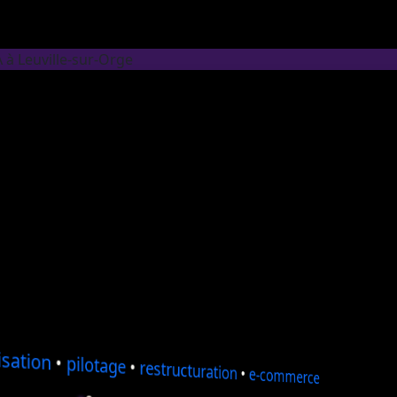
 à Leuville-sur-Orge
sation
•
pilotage
•
restructuration
•
e-commerce