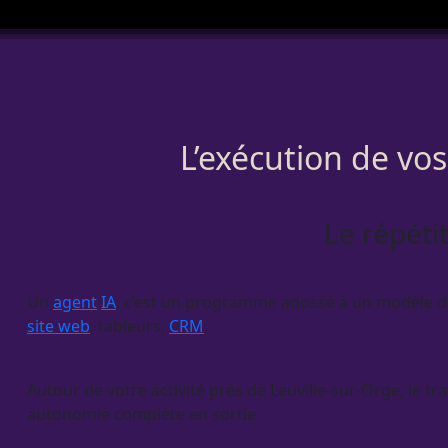
L’exécution de vo
Le répéti
Un
agent
IA
, c’est un programme adossé à un modèle de l
site web
, tableurs,
CRM
.
Autour de votre activité près de Leuville-sur-Orge, le tr
autonomie complète en sortie.