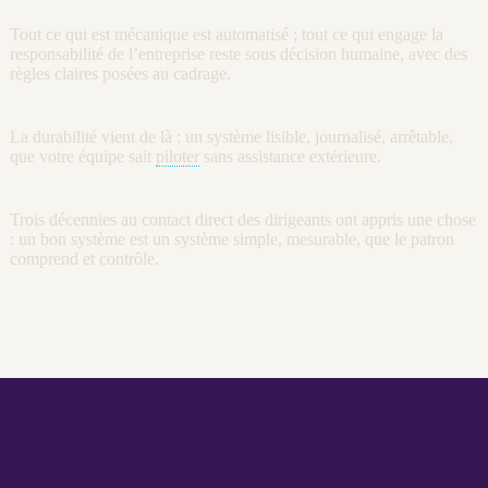
Tout ce qui est mécanique est
automatisé
; tout ce qui engage la
responsabilité de l’entreprise reste sous décision humaine, avec des
règles claires posées au
cadrage
.
La durabilité vient de là : un système lisible,
journalisé
, arrêtable,
que votre équipe sait
piloter
sans assistance extérieure.
Trois décennies au contact direct des dirigeants ont appris une chose
: un bon système est un système simple, mesurable, que le patron
comprend et contrôle.