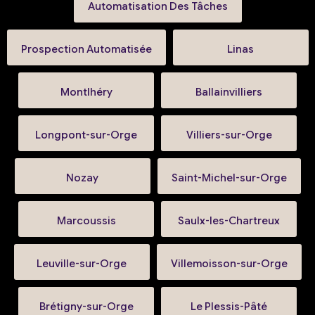
Automatisation Des Tâches
Prospection Automatisée
Linas
Montlhéry
Ballainvilliers
Longpont-sur-Orge
Villiers-sur-Orge
Nozay
Saint-Michel-sur-Orge
Marcoussis
Saulx-les-Chartreux
Leuville-sur-Orge
Villemoisson-sur-Orge
Brétigny-sur-Orge
Le Plessis-Pâté