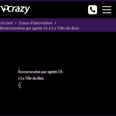
Passer
au
contenu
Accueil
Zones d'intervention
Restructuration par agents IA à La Ville-du-Bois
Restructuration par agents IA
à La Ville-du-Bois