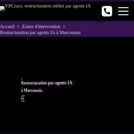
Passer
au
contenu
Accueil
Zones d'intervention
Restructuration par agents IA à Marcoussis
Restructuration par agents IA
à Marcoussis