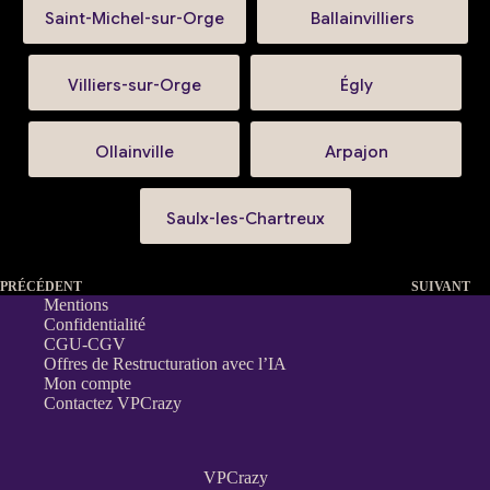
Saint-Michel-sur-Orge
Ballainvilliers
Villiers-sur-Orge
Égly
Ollainville
Arpajon
Saulx-les-Chartreux
PRÉCÉDENT
SUIVANT
Mentions
Confidentialité
CGU-CGV
Offres de Restructuration avec l’IA
Mon compte
Contactez VPCrazy
VPCrazy