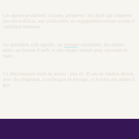
Les
agents
produisent, classent, préparent ; les choix qui comptent
(un envoi délicat, une publication, un engagement) restent soumis à
validation humaine.
Au quotidien, cela signifie : un
journal
consultable, des
alertes
utiles, un bouton d’arrêt, et une équipe formée pour reprendre la
main.
Ce discernement vient du terrain : plus de 30 ans de relation directe
avec des dirigeants, la technique en héritage, et le refus des usines à
gaz.