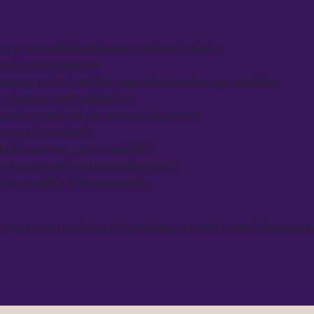
s personnalisés, séquences d’envoi suivies
ancés sans y penser
éponse prêts à valider, transmission des cas sensibles
s réseaux, avec validation
mande et avis traités automatiquement
 remonté sans bruit
ulti-sources, avec
traçabilité
orme et commentés automatiquement
fiche produit
à la commande
de votre entreprise qui transite par un outil numérique peut