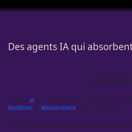
Des agents IA qui absorbent 
L’IA exécute
Un
agent
IA
est un programme qui s’appuie sur un modèle
WordPress
ou
WooCommerce
, fichiers Excel,
CRM
.
Chez un client aux abords de Mantes-la-Ville, tout part d