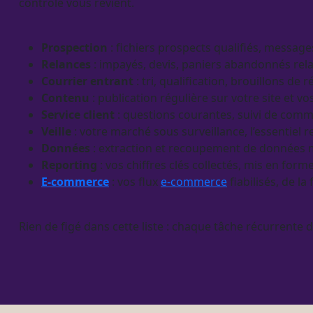
contrôle vous revient.
Prospection
: fichiers
prospects
qualifiés, message
Relances
:
impayés
,
devis
, paniers abandonnés rel
Courrier entrant
: tri,
qualification
, brouillons de r
Contenu
: publication régulière sur votre site et vo
Service client
: questions courantes, suivi de com
Veille
: votre marché sous
surveillance
, l’essentiel
Données
: extraction et recoupement de
données
m
Reporting
: vos chiffres clés collectés, mis en f
E-commerce
: vos
flux
e-commerce
fiabilisés, de la
Rien de figé dans cette liste : chaque tâche récurrente 