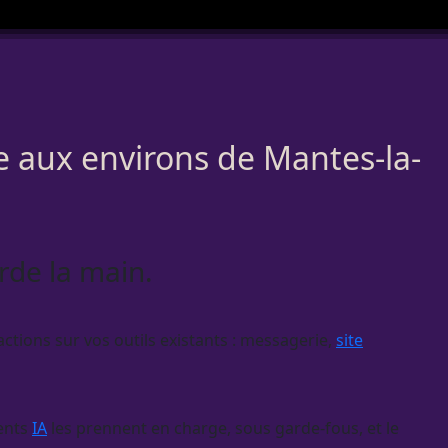
se aux environs de Mantes-la-
arde la main.
ctions sur vos outils existants : messagerie,
site
ents
IA
les prennent en charge, sous
garde-fous
, et le