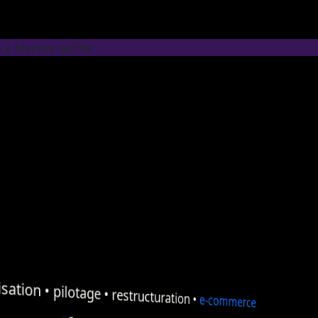
 à Mantes-la-Ville
sation
•
pilotage
•
restructuration
•
e-commerce