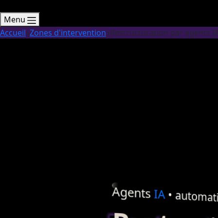
Menu
Accueil
Zones d'intervention
Restructuration par agents IA
Agents
IA
•
automati