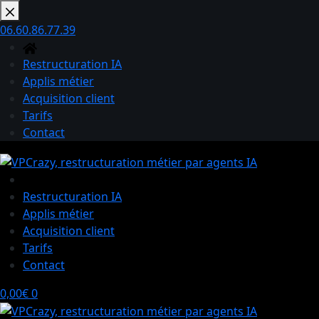
Passer
au
06.60.86.77.39
contenu
Restructuration IA
Applis métier
Acquisition client
Tarifs
Contact
Restructuration IA
Applis métier
Acquisition client
Tarifs
Contact
Panier
0,00
€
0
d’achat