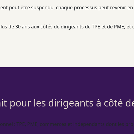
ent
peut être suspendu, chaque
processus
peut revenir en
 plus de 30 ans aux côtés de dirigeants de
TPE
et de
PME
, et
it pour les dirigeants à côté d
ionnel
:
TPE
,
PME
, commerces et indépendants dont les
pro