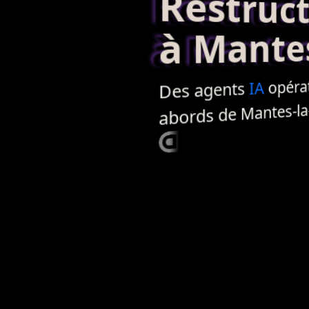
Restructur
à Mantes-
opéra
IA
agents
Des
abords de Mantes-la-V