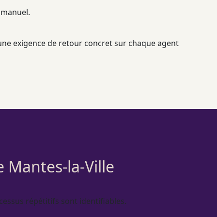
 manuel.
 une exigence de retour concret sur chaque
agent
e Mantes-la-Ville
cessus
répétitifs sont identifiables.