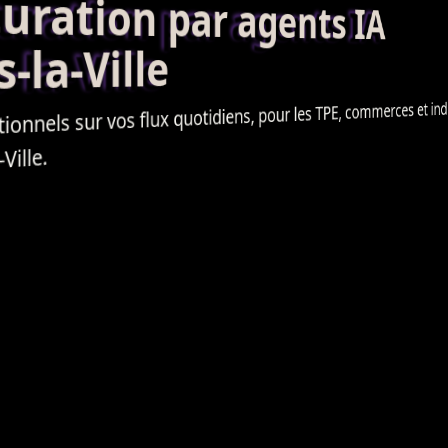
ation par agents IA
la-Ville
, commerces et ind
TPE
quotidiens, pour les
flux
sur vos
tionnels
ille.