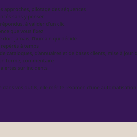
des approches,
pilotage
des séquences
ancés sans y penser
-répondus, à valider d’un clic
dence que vous fixez
 dort jamais, l’humain qui décide
 repérés à temps
 de
catalogues
, d’annuaires et de bases clients, mise à jour
 en forme, commentaire
t
alertes
sur incidents
e dans vos outils, elle mérite l’examen d’une
automatisation