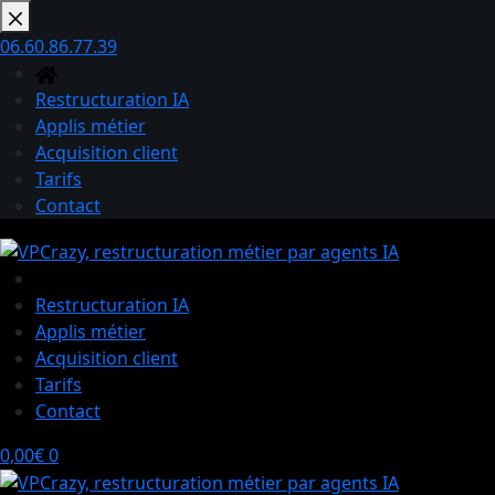
Passer
au
06.60.86.77.39
contenu
Restructuration IA
Applis métier
Acquisition client
Tarifs
Contact
Restructuration IA
Applis métier
Acquisition client
Tarifs
Contact
Panier
0,00
€
0
d’achat