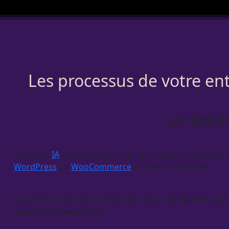
Les processus de votre ent
Le répéti
Un
agent
IA
est un programme qui s’appuie sur un modèle
WordPress
ou
WooCommerce
, fichiers Excel,
CRM
.
L’approche pour les entreprises autour de Mantes-la-Joli
vous rendre autonome.