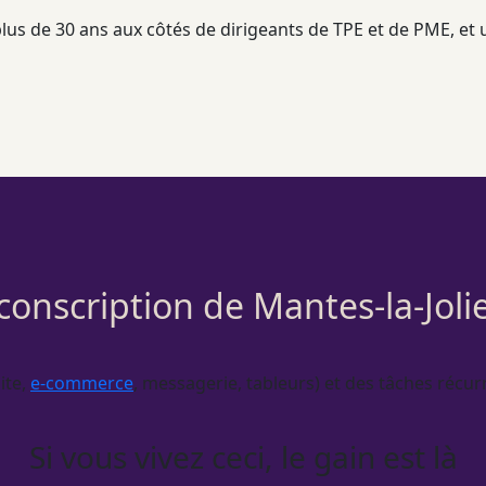
 plus de 30 ans aux côtés de dirigeants de
TPE
et de
PME
, et
rconscription de Mantes-la-Joli
ite,
e-commerce
, messagerie, tableurs) et des tâches récur
Si vous vivez ceci, le gain est là