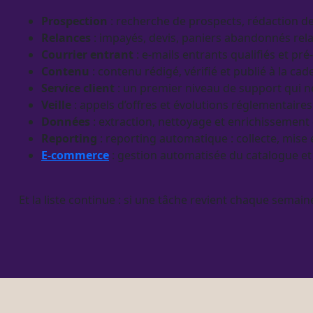
Prospection
: recherche de
prospects
, rédaction 
Relances
:
impayés
,
devis
, paniers abandonnés rel
Courrier entrant
: e-mails entrants qualifiés et pré
Contenu
: contenu rédigé, vérifié et publié à la ca
Service client
: un premier niveau de support qui ne
Veille
: appels d’offres et
évolutions
réglementaires
Données
: extraction, nettoyage et enrichissement
Reporting
:
reporting
automatique : collecte, mise
E-commerce
: gestion
automatisée
du
catalogue
e
Et la liste continue : si une tâche revient chaque semain