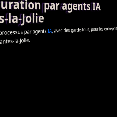
ation par agents IA
la-Jolie
, pour les entrepris
garde-fous
, avec des
IA
agents
par
processus
tes-la-Jolie.