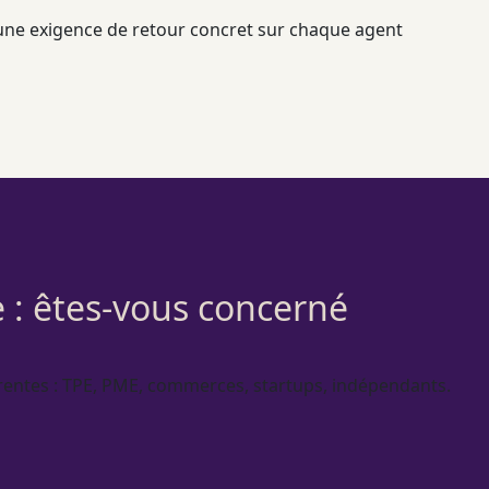
 une exigence de retour concret sur chaque
agent
e : êtes-vous concerné
rentes :
TPE
,
PME
, commerces, startups, indépendants.