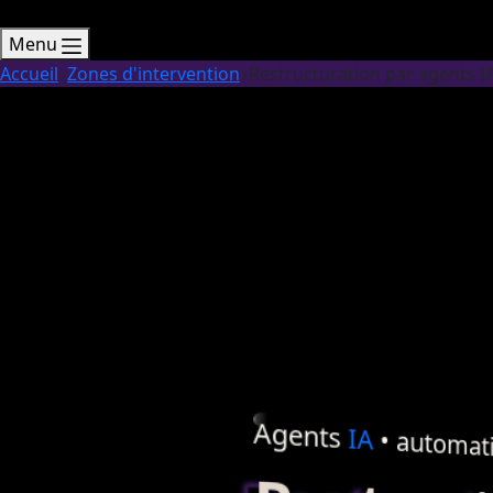
Menu
Accueil
Zones d'intervention
Restructuration par agents IA
Agents
IA
•
automati