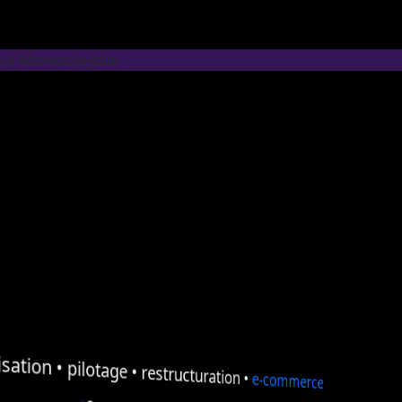
 à Mantes-la-Jolie
sation
•
pilotage
•
restructuration
•
e-commerce