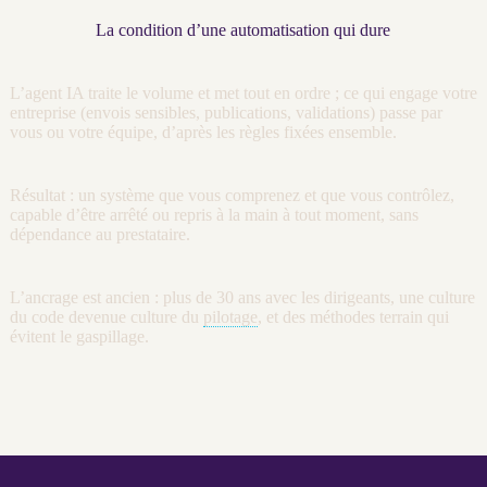
La condition d’une automatisation qui dure
L’
agent
IA
traite le volume et met tout en ordre ; ce qui engage votre
entreprise (envois sensibles, publications, validations) passe par
vous ou votre équipe, d’après les règles fixées ensemble.
Résultat : un système que vous comprenez et que vous contrôlez,
capable d’être arrêté ou repris à la main à tout moment, sans
dépendance au prestataire.
L’ancrage est ancien : plus de 30 ans avec les dirigeants, une culture
du code devenue culture du
pilotage
, et des méthodes terrain qui
évitent le gaspillage.