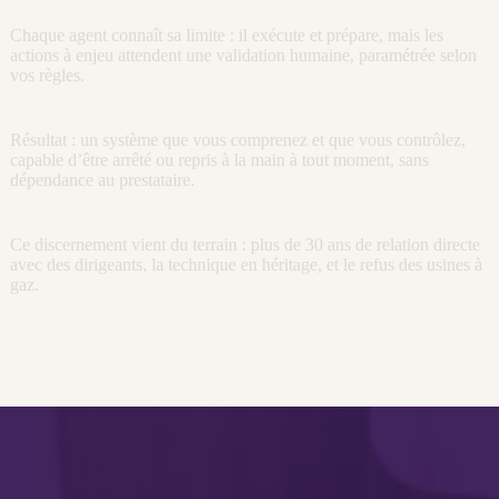
Chaque
agent
connaît sa limite : il exécute et prépare, mais les
actions à enjeu attendent une validation humaine, paramétrée selon
vos règles.
Résultat : un système que vous comprenez et que vous contrôlez,
capable d’être arrêté ou repris à la main à tout moment, sans
dépendance au prestataire.
Ce discernement vient du terrain : plus de 30 ans de relation directe
avec des dirigeants, la technique en héritage, et le refus des usines à
gaz.