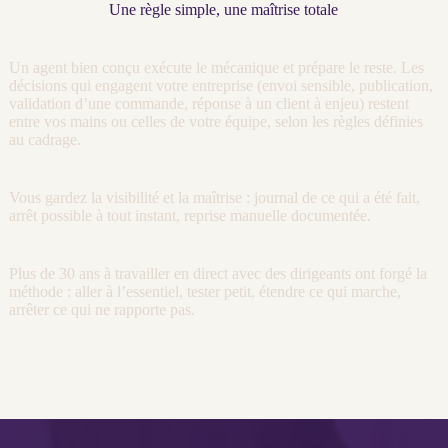
Une règle simple, une maîtrise totale
Un
agent
bien conçu exécute le mécanique et prépare le reste. Les
décisions qui engagent votre entreprise (envoi sensible, publication,
validation d’une commande, réponse à un client à enjeu) restent
entre vos mains ou celles de votre équipe, selon les règles définies
au
cadrage
.
Vous gardez la
visibilité
et la maîtrise :
journal
de ce qui a été fait,
arrêt possible à tout instant, reprise manuelle documentée.
Plus de 30 ans à travailler en direct avec des dirigeants ont forgé la
méthode : aller à l’essentiel, tester petit, étendre ce qui marche,
arrêter ce qui ne rapporte pas.