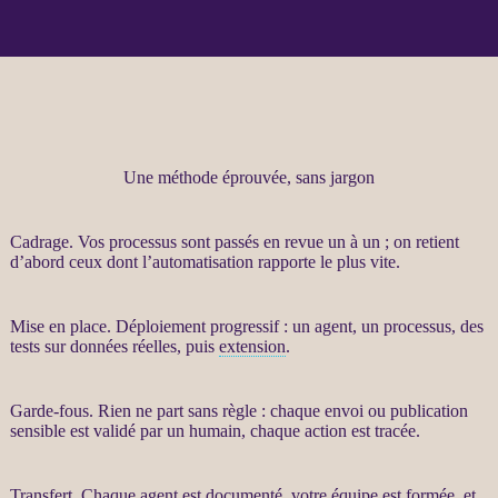
Une méthode éprouvée, sans jargon
Cadrage
. Vos
processus
sont passés en revue un à un ; on retient
d’abord ceux dont l’
automatisation
rapporte le plus vite.
Mise en place. Déploiement progressif : un
agent
, un
processus
, des
tests sur
données
réelles, puis
extension
.
Garde-fous
. Rien ne part sans règle : chaque envoi ou publication
sensible est validé par un humain, chaque action est tracée.
Transfert
. Chaque
agent
est documenté, votre équipe est formée, et