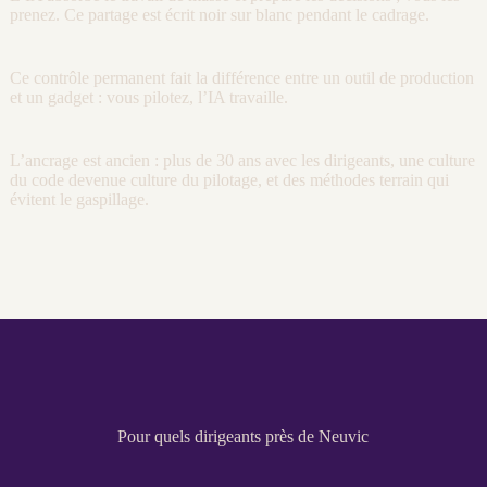
prenez. Ce partage est écrit noir sur blanc pendant le
cadrage
.
Ce contrôle permanent fait la différence entre un outil de production
et un gadget : vous pilotez, l’
IA
travaille.
L’ancrage est ancien : plus de 30 ans avec les dirigeants, une culture
du code devenue culture du
pilotage
, et des méthodes terrain qui
évitent le gaspillage.
Pour quels dirigeants près de Neuvic