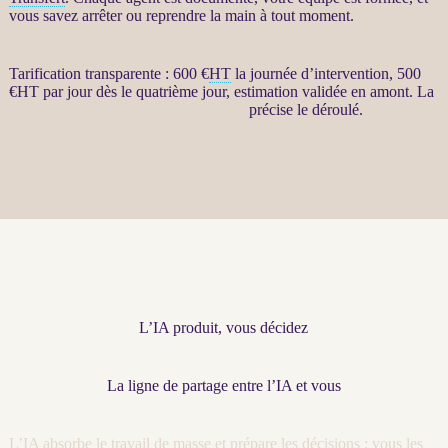
vous savez arrêter ou reprendre la main à tout moment.
Tarification transparente : 600 €
HT
la journée d’intervention, 500
€
HT
par jour dès le quatrième jour, estimation validée en amont. La
page Restructuration par agents LLM
précise le déroulé.
L’IA produit, vous décidez
La ligne de partage entre l’IA et vous
L’
IA
absorbe le travail de masse et prépare les décisions ; vous les