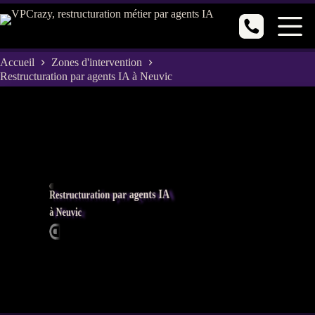
Passer
au
contenu
Accueil
Zones d'intervention
Restructuration par agents IA à Neuvic
Restructuration par agents IA
à Neuvic