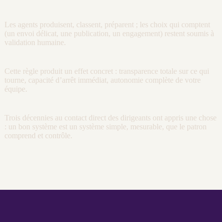
Les
agents
produisent, classent, préparent ; les choix qui comptent
(un envoi délicat, une publication, un engagement) restent soumis à
validation humaine.
Cette règle produit un effet concret : transparence totale sur ce qui
tourne, capacité d’arrêt immédiat, autonomie complète de votre
équipe.
Trois décennies au contact direct des dirigeants ont appris une chose
: un bon système est un système simple, mesurable, que le patron
comprend et contrôle.