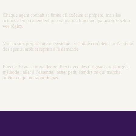
Chaque
agent
connaît sa limite : il exécute et prépare, mais les
actions à enjeu attendent une validation humaine, paramétrée selon
vos règles.
Vous restez propriétaire du système :
visibilité
complète sur l’activité
des
agents
, arrêt et reprise à la demande.
Plus de 30 ans à travailler en direct avec des dirigeants ont forgé la
méthode : aller à l’essentiel, tester petit, étendre ce qui marche,
arrêter ce qui ne rapporte pas.