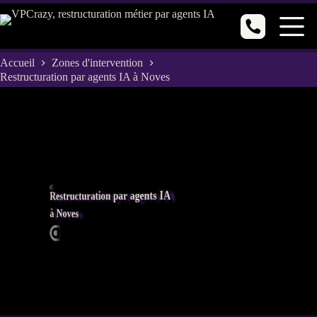
Passer
au
contenu
Accueil
Zones d'intervention
Restructuration par agents IA à Noves
Restructuration par agents IA
à Noves