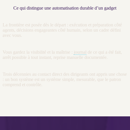
Ce qui distingue une automatisation durable d’un gadget
La frontière est posée dès le départ : exécution et préparation côté
agents
, décisions engageantes côté humain, selon un cadre défini
avec vous.
Vous gardez la
visibilité
et la maîtrise :
journal
de ce qui a été fait,
arrêt possible à tout instant, reprise manuelle documentée.
Trois décennies au contact direct des dirigeants ont appris une chose
: un bon système est un système simple, mesurable, que le patron
comprend et contrôle.