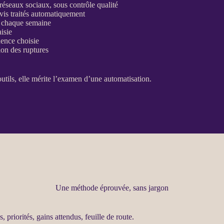
 réseaux sociaux, sous contrôle qualité
vis traités automatiquement
s chaque semaine
aisie
dence choisie
ion des ruptures
outils, elle mérite l’examen d’une
automatisation
.
Une méthode éprouvée, sans jargon
, priorités, gains attendus, feuille de route.