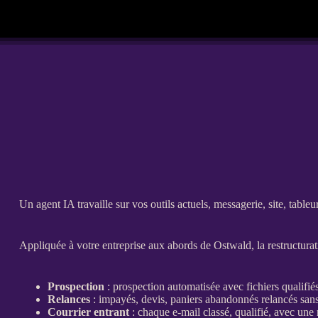
Un
agent
IA
travaille sur vos outils actuels, messagerie, site, tableu
Appliquée à votre entreprise aux abords de Ostwald, la
restructura
Prospection
:
prospection
automatisée
avec fichiers qualifié
Relances
:
impayés
,
devis
, paniers abandonnés relancés san
Courrier entrant
: chaque e-mail classé, qualifié, avec un