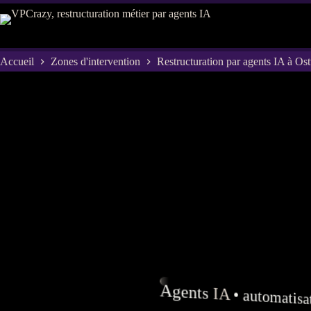
Passer
au
contenu
Accueil
Zones d'intervention
Restructuration par agents IA à Os
Agents
IA
•
automatisa