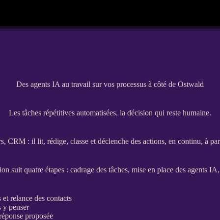
Des agents IA au travail sur vos processus à côté de Ostwald
Les tâches répétitives automatisées, la décision qui reste humaine.
rs,
CRM
: il lit, rédige, classe et déclenche des actions, en continu, à p
tion
suit quatre étapes :
cadrage
des tâches, mise en place des
agents
IA
s et
relance
des contacts
s y penser
e réponse proposée