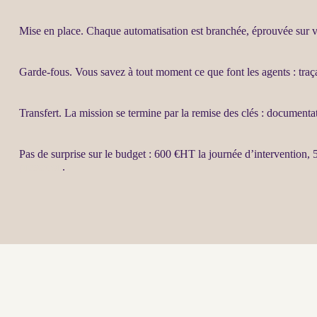
Mise en place. Chaque
automatisation
est branchée, éprouvée sur vo
Garde-fous
. Vous savez à tout moment ce que font les
agents
:
traç
Transfert
. La
mission
se termine par la remise des clés : documenta
Pas de surprise sur le budget : 600 €
HT
la journée d’intervention, 
prestation
.