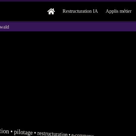
Restructuration IA
Applis métier
twald
tion
•
pilotage
•
restructuration
•
e-commerce