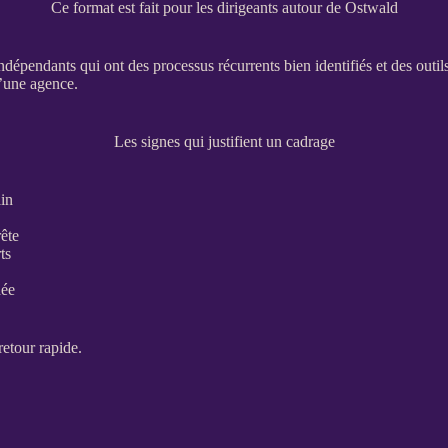
Ce format est fait pour les dirigeants autour de Ostwald
indépendants qui ont des
processus
récurrents bien identifiés et des outil
’une agence.
Les signes qui justifient un cadrage
ain
rête
ts
dée
retour rapide.