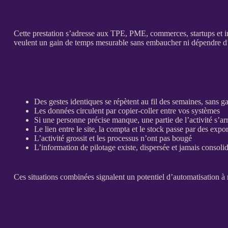
Cette prestation s’adresse aux
TPE
,
PME
, commerces, startups et 
veulent un gain de temps mesurable sans embaucher ni dépendre d
Des gestes identiques se répètent au fil des semaines, sans g
Les
données
circulent par copier-coller entre vos systèmes
Si une personne précise manque, une partie de l’activité s’ar
Le lien entre le site, la compta et le stock passe par des
expor
L’activité grossit et les
processus
n’ont pas bougé
L’information de
pilotage
existe, dispersée et jamais
consoli
Ces situations combinées signalent un potentiel d’
automatisation
à 