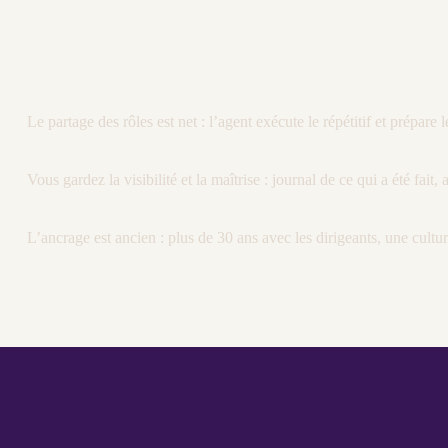
Le partage des rôles est net : l’
agent
exécute le répétitif et prépare 
Vous gardez la
visibilité
et la maîtrise :
journal
de ce qui a été fait,
L’ancrage est ancien : plus de 30 ans avec les dirigeants, une cul