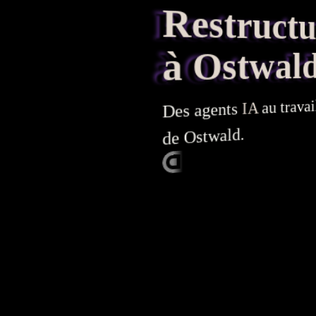
Restructura
à Ostwal
au travai
IA
agents
Des
de Ostwald.