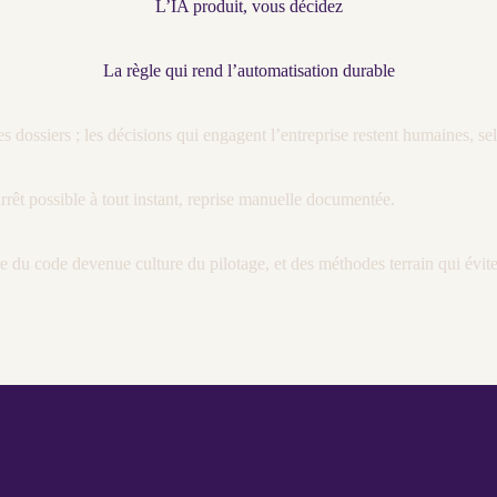
L’IA produit, vous décidez
La règle qui rend l’automatisation durable
les dossiers ; les décisions qui engagent l’entreprise restent humaines, s
 arrêt possible à tout instant, reprise manuelle documentée.
ture du code devenue culture du
pilotage
, et des méthodes terrain qui évite