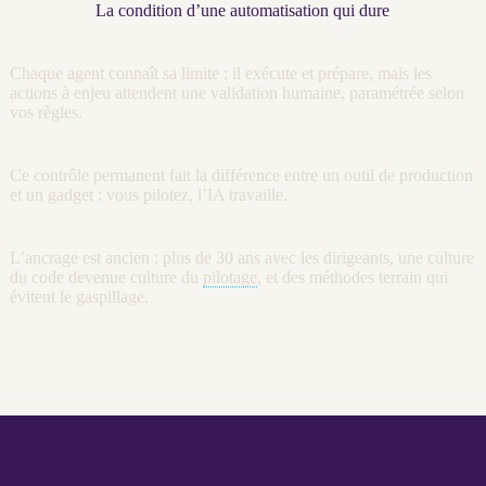
La condition d’une automatisation qui dure
Chaque
agent
connaît sa limite : il exécute et prépare, mais les
actions à enjeu attendent une validation humaine, paramétrée selon
vos règles.
Ce contrôle permanent fait la différence entre un outil de production
et un gadget : vous pilotez, l’
IA
travaille.
L’ancrage est ancien : plus de 30 ans avec les dirigeants, une culture
du code devenue culture du
pilotage
, et des méthodes terrain qui
évitent le gaspillage.