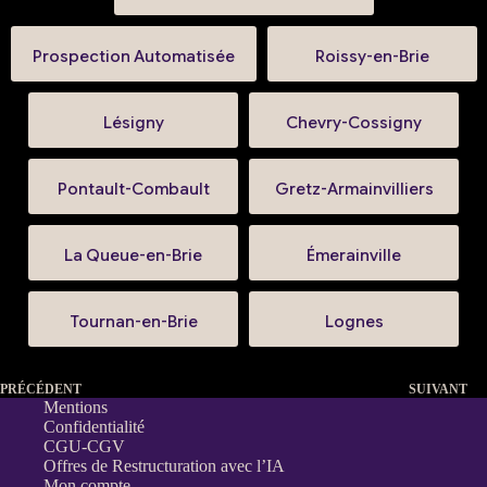
Prospection Automatisée
Roissy-en-Brie
Lésigny
Chevry-Cossigny
Pontault-Combault
Gretz-Armainvilliers
La Queue-en-Brie
Émerainville
Tournan-en-Brie
Lognes
PRÉCÉDENT
SUIVANT
Mentions
Confidentialité
CGU-CGV
Offres de Restructuration avec l’IA
Mon compte