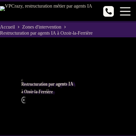
Passer
au
contenu
Accueil
Zones d'intervention
Restructuration par agents IA à Ozoir-la-Ferrière
Restructuration par agents IA
à Ozoir-la-Ferrière