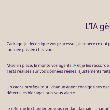
L’IA gè
Cadrage
. Je décortique vos
processus
, je repère ce qui
journée passée chez vous.
Mise en place. Je monte vos
agents
IA
et je les raccorde
Tests réalisés sur vos
données
réelles,
ajustements
fait
Un cadre protège tout : chaque
agent
consigne ses gest
détecte les blocages puis vous
alerte
.
Je referme le chantier en vous rendant la main : chaqu