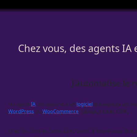
Chez vous, des agents IA 
J’automatise le 
Un
agent
IA
correspond à un
logiciel
qui exploite un mod
WordPress
ou
WooCommerce
, tableaux Excel,
CRM
.
Chez un client en Seine-Saint-Denis, à Rosny-sous-Bois, j