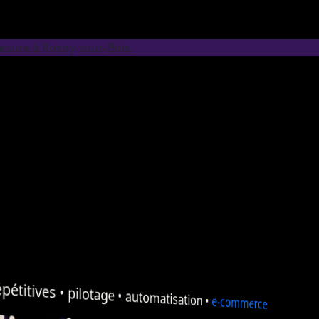
mesure à Rosny-sous-Bois
pétitives •
pilotage
•
automatisation
•
e-commerce