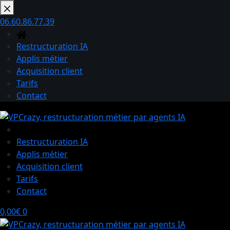
Passer
au
06.60.86.77.39
contenu
Restructuration IA
Applis métier
Acquisition client
Tarifs
Contact
Restructuration IA
Applis métier
Acquisition client
Tarifs
Contact
Panier
0,00
€
0
d’achat