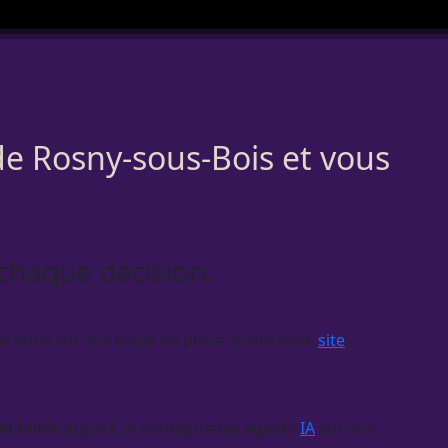
de Rosny-sous-Bois et vous
 chaque décision.
ctions sur vos outils en place : boîte mail,
site
et faible apport, je configure les
agents
IA
sur vos