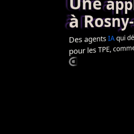
Une applic
à Rosny-s
qui décha
IA
agents
Des
, commerc
TPE
pour les