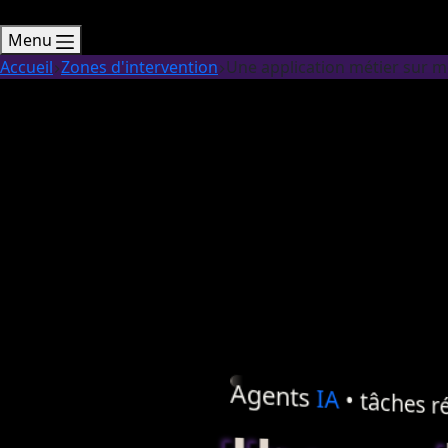
Menu
Accueil
Zones d'intervention
Une application métier sur 
Agents
IA
• tâches ré