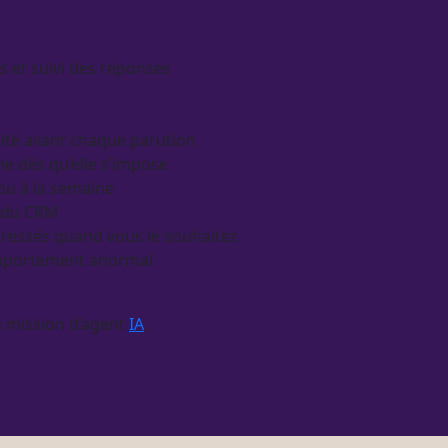
s
et suivi des réponses
lité avant chaque parution
e dès qu’elle s’impose
 ou à la semaine
n du
CRM
dressés quand vous le souhaitez
mportement anormal
n
mission
d’
agent
IA
.