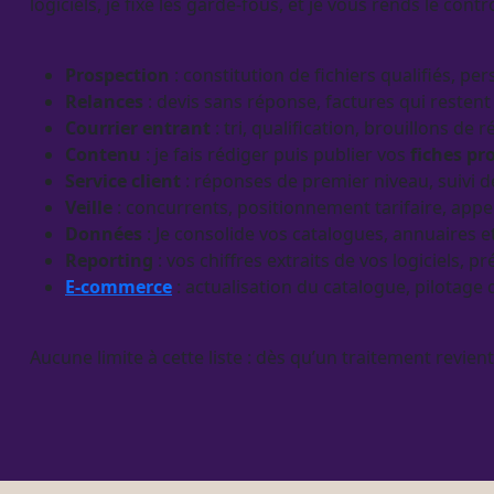
logiciels, je fixe les
garde-fous
, et je vous rends le contr
Prospection
: constitution de fichiers qualifiés, p
Relances
:
devis
sans réponse, factures qui restent
Courrier entrant
: tri,
qualification
, brouillons de r
Contenu
: je fais rédiger puis publier vos
fiches pr
Service client
: réponses de premier niveau, suivi 
Veille
: concurrents, positionnement tarifaire, appe
Données
: Je consolide vos
catalogues
, annuaires et
Reporting
: vos chiffres extraits de vos logiciel
E-commerce
: actualisation du
catalogue
,
pilotage
d
Aucune limite à cette liste : dès qu’un traitement revie