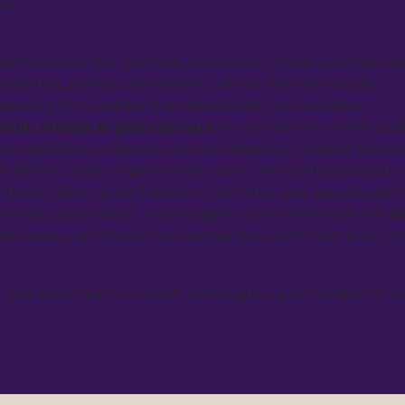
ôle.
ersonnalisation des contenus, séquences d’envoi
automatisée
 ouvertes, paniers abandonnés, clients devenus inactifs
éponse prêts à valider, transmission des cas sensibles
oduit
, articles et posts sociaux
, en gardant le contrôle qua
des expéditions, réponses aux avis déposés, escalade humain
ls d’offres, cadre réglementaire, avec une synthèse au jour
 bases clients, je les fiabilise et j’enrichis, avec actualisatio
s, présentés proprement, accompagnés d’un commentaire et a
es stocks, des
flux
et des commandes,
alertes
sur tout co
nt sans cesse dans vos outils numériques, je le transforme e