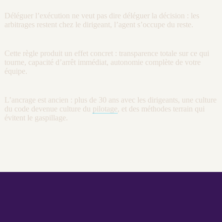
Déléguer l’exécution ne veut pas dire déléguer la décision : les
arbitrages restent chez le dirigeant, l’
agent
s’occupe du reste.
Cette règle produit un effet concret : transparence totale sur ce qui
tourne, capacité d’arrêt immédiat, autonomie complète de votre
équipe.
L’ancrage est ancien : plus de 30 ans avec les dirigeants, une culture
du code devenue culture du
pilotage
, et des méthodes terrain qui
évitent le gaspillage.