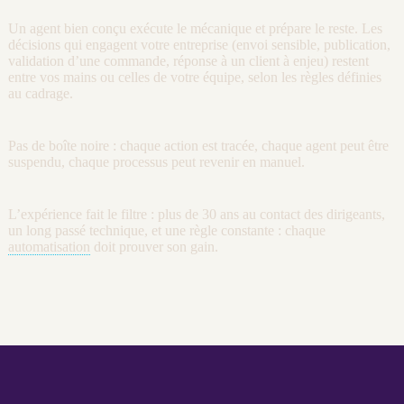
Un
agent
bien conçu exécute le mécanique et prépare le reste. Les
décisions qui engagent votre entreprise (envoi sensible, publication,
validation d’une commande, réponse à un client à enjeu) restent
entre vos mains ou celles de votre équipe, selon les règles définies
au
cadrage
.
Pas de boîte noire : chaque action est tracée, chaque
agent
peut être
suspendu, chaque
processus
peut revenir en manuel.
L’expérience fait le filtre : plus de 30 ans au contact des dirigeants,
un long passé technique, et une règle constante : chaque
automatisation
doit prouver son gain.