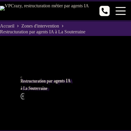
Passer
au
contenu
Accueil
Zones d'intervention
Restructuration par agents IA à La Souterraine
Restructuration par agents IA
à La Souterraine