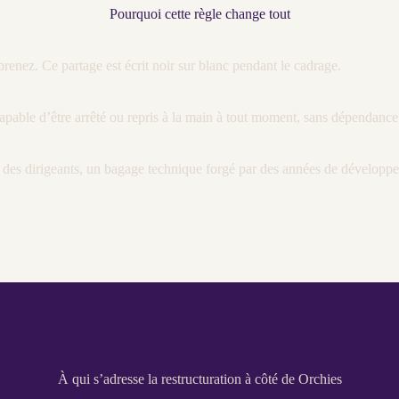
Pourquoi cette règle change tout
 prenez. Ce partage est écrit noir sur blanc pendant le
cadrage
.
pable d’être arrêté ou repris à la main à tout moment, sans dépendance 
t des dirigeants, un bagage technique forgé par des années de
développ
À qui s’adresse la restructuration à côté de Orchies