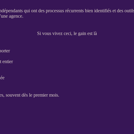
indépendants qui ont des
processus
récurrents bien identifiés et des outil
’une agence.
Si vous vivez ceci, le gain est là
porter
 entier
dée
des, souvent dès le premier mois.