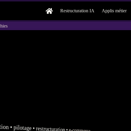
Restructuration IA
Applis métier
chies
tion
•
pilotage
•
restructuration
•
e-commerce