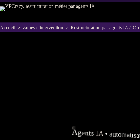
Passer
au
contenu
Accueil
Zones d'intervention
Restructuration par agents IA à Or
Agents
IA
•
automatisa