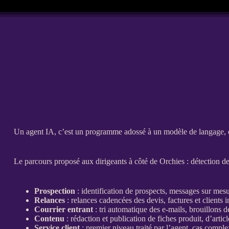
Un
agent
IA
, c’est un programme adossé à un modèle de langage, capa
Le parcours proposé aux dirigeants à côté de Orchies : détection de
Prospection
: identification de
prospects
, messages sur mesur
Relances
:
relances
cadencées des
devis
, factures et clients i
Courrier entrant
: tri automatique des e-mails, brouillons d
Contenu
: rédaction et publication de
fiches produit
, d’artic
Service client
: premier niveau traité par l’
agent
, cas comple