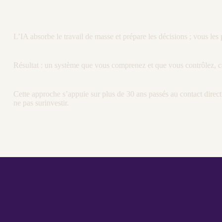
L’
IA
absorbe le travail de masse et prépare les décisions ; vous les
Résultat : un système que vous comprenez et que vous contrôlez, ca
Cette approche s’appuie sur plus de 30 ans passés au contact direc
ne pas surinvestir.