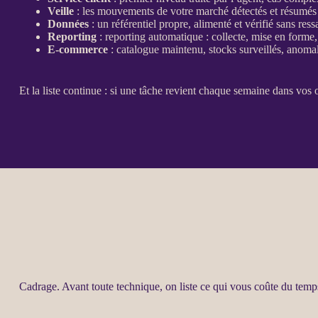
Veille
: les mouvements de votre marché détectés et résumé
Données
: un référentiel propre, alimenté et vérifié sans ress
Reporting
:
reporting
automatique : collecte, mise en forme
E-commerce
:
catalogue
maintenu, stocks surveillés,
anomal
Et la liste continue : si une tâche revient chaque semaine dans vos 
Cadrage
. Avant toute technique, on liste ce qui vous coûte du temp