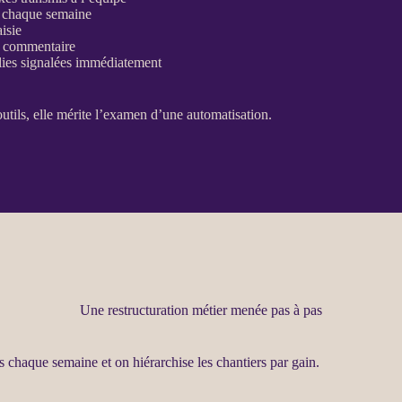
s chaque semaine
aisie
, commentaire
ies
signalées immédiatement
outils, elle mérite l’examen d’une
automatisation
.
Une restructuration métier menée pas à pas
s chaque semaine et on hiérarchise les chantiers par gain.