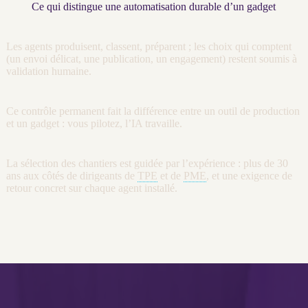
Ce qui distingue une automatisation durable d’un gadget
Les
agents
produisent, classent, préparent ; les choix qui comptent
(un envoi délicat, une publication, un engagement) restent soumis à
validation humaine.
Ce contrôle permanent fait la différence entre un outil de production
et un gadget : vous pilotez, l’
IA
travaille.
La sélection des chantiers est guidée par l’expérience : plus de 30
ans aux côtés de dirigeants de
TPE
et de
PME
, et une exigence de
retour concret sur chaque
agent
installé.