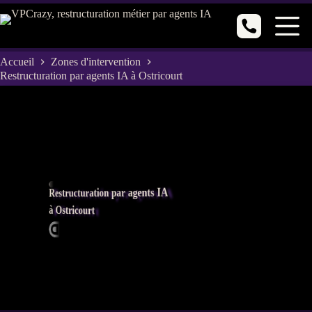
Passer
au
contenu
Accueil
Zones d'intervention
Restructuration par agents IA à Ostricourt
Restructuration par agents IA
à Ostricourt